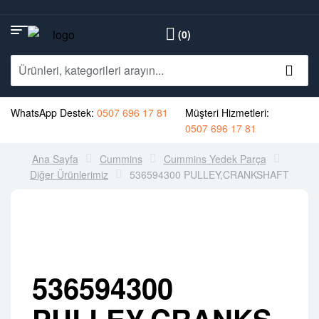
(0)
WhatsApp Destek:
0507 696 17 81
Müşteri Hizmetleri:
0507 696 17 81
Ana Sayfa
Cummins
Cummins Yedek Parça
Diğer Ürünlerimiz
536594300 PULLEY,CRANKSHAFT
536594300
PULLEY,CRANKS