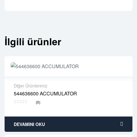
İlgili ürünler
Diğer Ürünlerimiz
544636600 ACCUMULATOR
2 years warranty
(0)
Delivery time: 1-2 business days
Free 90 days return
DEVAMINI OKU