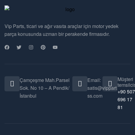
Vip Parts, ticari ve ağır vasıta araçlar için motor yedek
parça konusunda uzman bir perakende firmasıdır.
Müşteri
Çamçeşme Mah.Parsel
Email:
temsilcis
Sok. No 10 – A Pendik/
satis@vippart
+90 507
İstanbul
ss.com
696 17
81