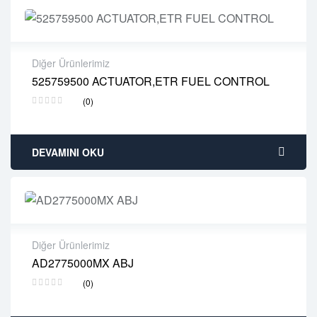
Diğer Ürünlerimiz
525759500 ACTUATOR,ETR FUEL CONTROL
2 years warranty
(0)
Delivery time: 1-2 business days
Free 90 days return
DEVAMINI OKU
Diğer Ürünlerimiz
AD2775000MX ABJ
2 years warranty
(0)
Delivery time: 1-2 business days
Free 90 days return