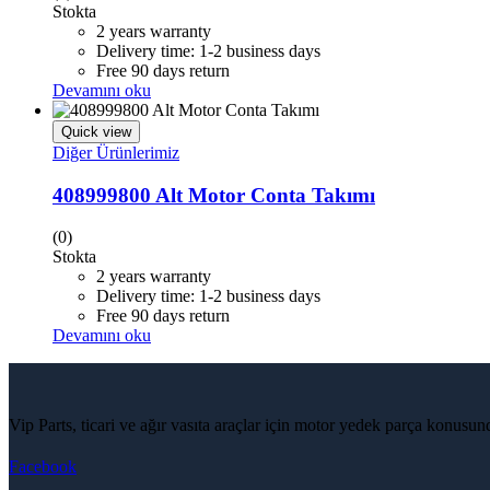
Stokta
2 years warranty
Delivery time: 1-2 business days
Free 90 days return
Devamını oku
Quick view
Diğer Ürünlerimiz
408999800 Alt Motor Conta Takımı
(0)
Stokta
2 years warranty
Delivery time: 1-2 business days
Free 90 days return
Devamını oku
Vip Parts, ticari ve ağır vasıta araçlar için motor yedek parça konusu
Facebook