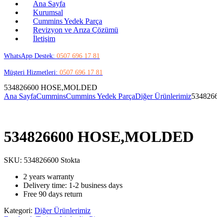
Ana Sayfa
Kurumsal
Cummins Yedek Parça
Revizyon ve Arıza Çözümü
İletişim
WhatsApp Destek:
0507 696 17 81
Müşteri Hizmetleri:
0507 696 17 81
534826600 HOSE,MOLDED
Ana Sayfa
Cummins
Cummins Yedek Parça
Diğer Ürünlerimiz
53482
534826600 HOSE,MOLDED
SKU:
534826600
Stokta
2 years warranty
Delivery time: 1-2 business days
Free 90 days return
Kategori:
Diğer Ürünlerimiz