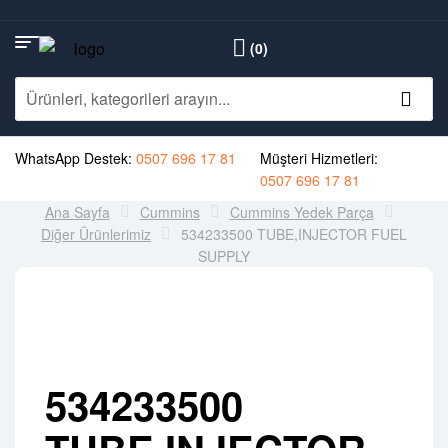
(0)
WhatsApp Destek:
0507 696 17 81
Müşteri Hizmetleri:
0507 696 17 81
Ana Sayfa
Cummins
Cummins Yedek Parça
Diğer Ürünlerimiz
534233500 TUBE,INJECTOR FUEL
SUPPLY
534233500