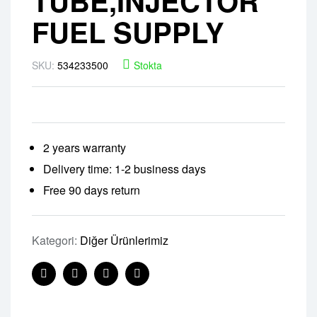
TUBE,INJECTOR
FUEL SUPPLY
SKU:
534233500
Stokta
2 years warranty
Delivery time: 1-2 business days
Free 90 days return
Kategori:
Diğer Ürünlerimiz
Facebook
Twitter
Linkedin
Pinterest