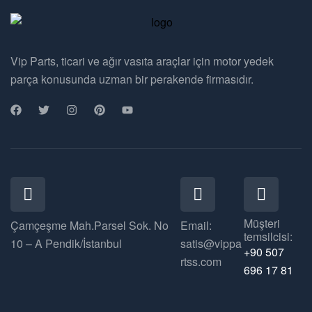
Vip Parts, ticari ve ağır vasıta araçlar için motor yedek
parça konusunda uzman bir perakende firmasıdır.
Müşteri
Çamçeşme Mah.Parsel Sok. No
Email:
temsilcisi:
10 – A Pendik/İstanbul
satis@vippa
+90 507
rtss.com
696 17 81