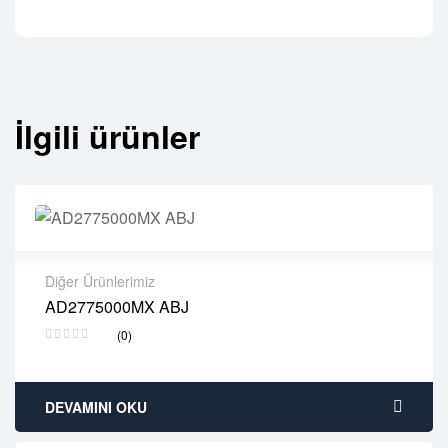
İlgili ürünler
Diğer Ürünlerimiz
AD2775000MX ABJ
2 years warranty
(0)
Delivery time: 1-2 business days
Free 90 days return
DEVAMINI OKU