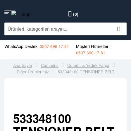
(0)
WhatsApp Destek:
0507 696 17 81
Müşteri Hizmetleri:
0507 696 17 81
Ana Sayfa
Cummins
Cummins Yedek Parça
Diğer Ürünlerimiz
533348100 TENSIONER,BELT
533348100
TENSIONER,BELT