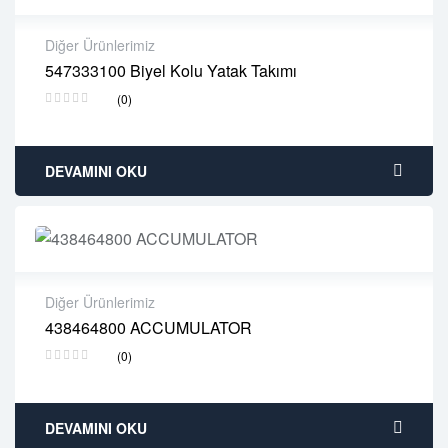
Diğer Ürünlerimiz
547333100 Biyel Kolu Yatak Takımı
2 years warranty
(0)
Delivery time: 1-2 business days
Free 90 days return
DEVAMINI OKU
Diğer Ürünlerimiz
438464800 ACCUMULATOR
2 years warranty
(0)
Delivery time: 1-2 business days
Free 90 days return
DEVAMINI OKU