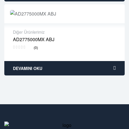
Diğer Ürünlerimiz
AD2775000MX ABJ
2 years warranty
(0)
Delivery time: 1-2 business days
Free 90 days return
DEVAMINI OKU