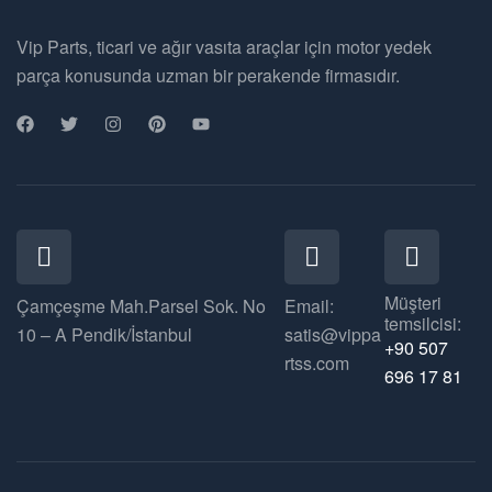
Vip Parts, ticari ve ağır vasıta araçlar için motor yedek
parça konusunda uzman bir perakende firmasıdır.
Müşteri
Çamçeşme Mah.Parsel Sok. No
Email:
temsilcisi:
10 – A Pendik/İstanbul
satis@vippa
+90 507
rtss.com
696 17 81