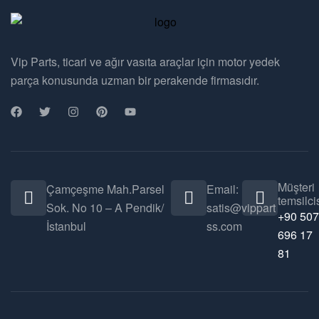
Vip Parts, ticari ve ağır vasıta araçlar için motor yedek
parça konusunda uzman bir perakende firmasıdır.
Müşteri
Çamçeşme Mah.Parsel
Email:
temsilcis
Sok. No 10 – A Pendik/
satis@vippart
+90 507
İstanbul
ss.com
696 17
81