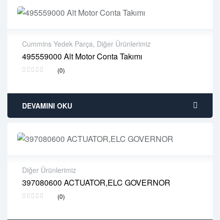
Cummins Yedek Parça
,
Diğer Ürünlerimiz
495559000 Alt Motor Conta Takımı
2 years warranty
(0)
Delivery time: 1-2 business days
Free 90 days return
DEVAMINI OKU
Diğer Ürünlerimiz
397080600 ACTUATOR,ELC GOVERNOR
2 years warranty
(0)
Delivery time: 1-2 business days
Free 90 days return