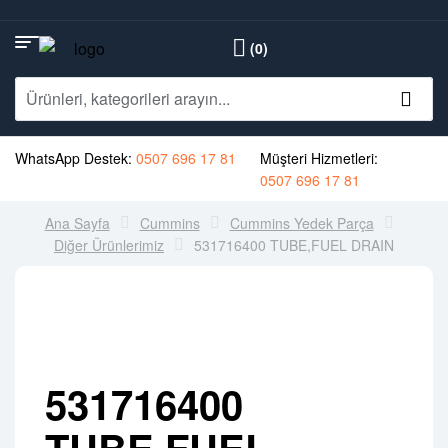
(0)
WhatsApp Destek:
0507 696 17 81
Müşteri Hizmetleri:
0507 696 17 81
Ana Sayfa
Cummins
Cummins Yedek Parça
Diğer Ürünlerimiz
531716400 TUBE,FUEL DRAIN
531716400
TUBE,FUEL