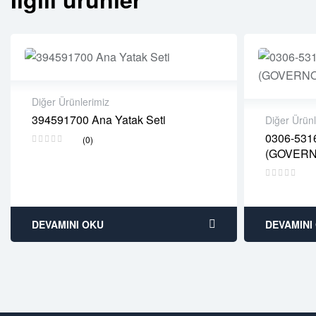
Diğer Ürünlerimiz
394591700 Ana Yatak Seti
Diğer Ürünl
2 years warranty
0306-531
(0)
Delivery time: 1-2 business days
2 years 
(GOVER
Free 90 days return
Delivery
Free 90 
DEVAMINI OKU
DEVAMINI