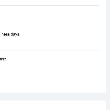
siness days
imiz
nterest