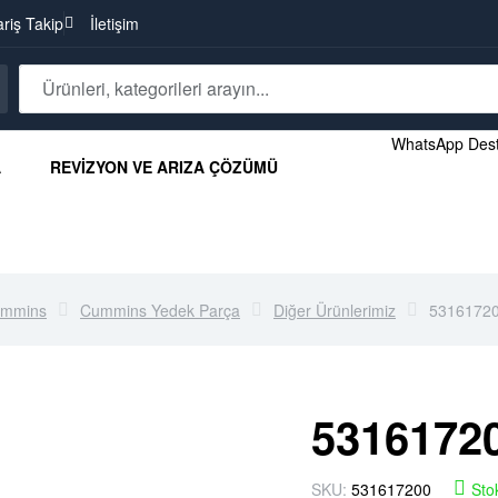
ariş Takip
İletişim
WhatsApp Dest
A
REVIZYON VE ARIZA ÇÖZÜMÜ
mmins
Cummins Yedek Parça
Diğer Ürünlerimiz
5316172
5316172
SKU:
531617200
Sto