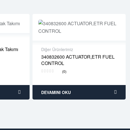
ak Takımı
Diğer Ürünlerimiz
340832600 ACTUATOR,ETR FUEL
 days
2 years warranty
CONTROL
Delivery time: 1-2 business days
Free 90 days return
(0)
DEVAMINI OKU