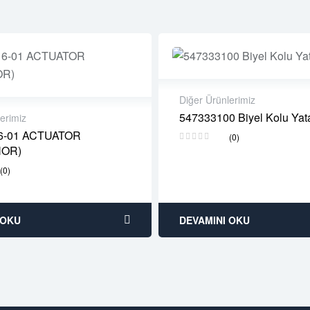
Diğer Ürünlerimiz
547333100 Biyel Kolu Yat
erimiz
2 years warranty
6-01 ACTUATOR
(0)
Delivery time: 1-2 business
warranty
NOR)
Free 90 days return
 time: 1-2 business days
days return
(0)
 OKU
DEVAMINI OKU