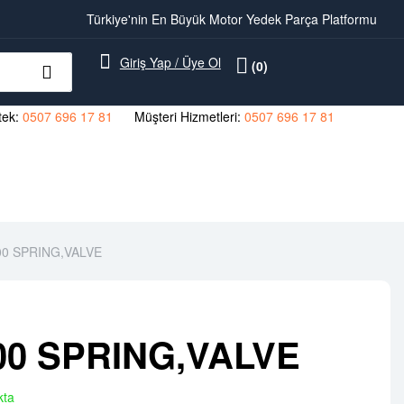
Türkiye'nin En Büyük Motor Yedek Parça Platformu
Giriş Yap / Üye Ol
(0)
ek:
0507 696 17 81
Müşteri Hizmetleri:
0507 696 17 81
00 SPRING,VALVE
00 SPRING,VALVE
kta