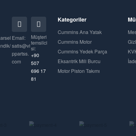
Kategoriler
Müş
Cummins Ana Yatak
Mes
Müşteri
arsel
Email:
Cummins Motor
Gizl
temsilci
ndik/
satis@vi
si:
Cummins Yedek Parça
KVK
ppartss.
+90
Eksantrik Mili Burcu
İad
com
507
696 17
Motor Piston Takımı
81