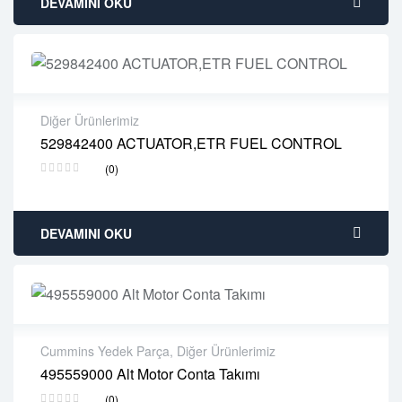
DEVAMINI OKU
Diğer Ürünlerimiz
529842400 ACTUATOR,ETR FUEL CONTROL
2 years warranty
(0)
Delivery time: 1-2 business days
Free 90 days return
DEVAMINI OKU
Cummins Yedek Parça
,
Diğer Ürünlerimiz
495559000 Alt Motor Conta Takımı
2 years warranty
(0)
Delivery time: 1-2 business days