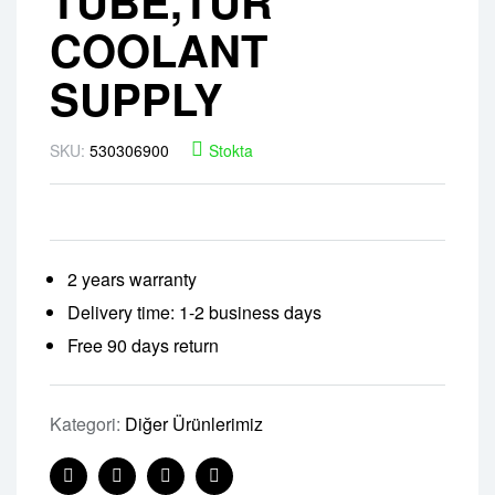
TUBE,TUR
COOLANT
SUPPLY
SKU:
530306900
Stokta
2 years warranty
Delivery time: 1-2 business days
Free 90 days return
Kategori:
Diğer Ürünlerimiz
Facebook
Twitter
Linkedin
Pinterest