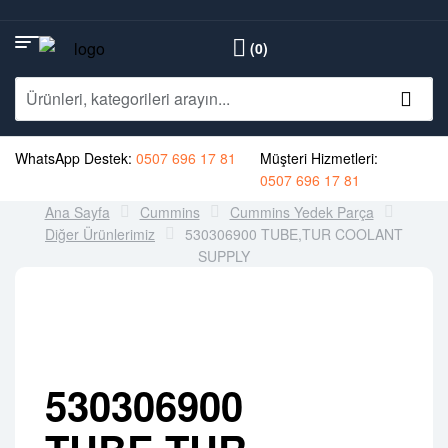
(0)
WhatsApp Destek:
0507 696 17 81
Müşteri Hizmetleri:
0507 696 17 81
Ana Sayfa
Cummins
Cummins Yedek Parça
Diğer Ürünlerimiz
530306900 TUBE,TUR COOLANT
SUPPLY
530306900