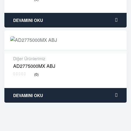
Free 90 days return
DEVAMINI OKU
Diğer Ürünlerimiz
AD2775000MX ABJ
2 years warranty
(0)
Delivery time: 1-2 business days
Free 90 days return
DEVAMINI OKU