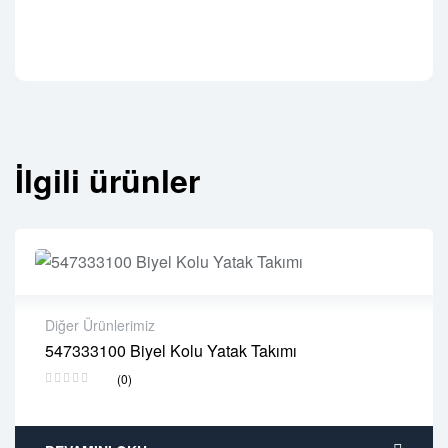
İlgili ürünler
Diğer Ürünlerimiz
547333100 Biyel Kolu Yatak Takımı
2 years warranty
(0)
Delivery time: 1-2 business days
Free 90 days return