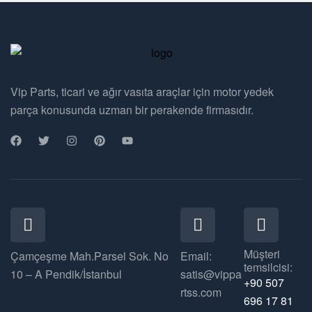
Vip Parts, ticari ve ağır vasıta araçlar için motor yedek
parça konusunda uzman bir perakende firmasıdır.
Müşteri
Çamçeşme Mah.Parsel Sok. No
Email:
temsilcisi:
10 – A Pendik/İstanbul
satis@vippa
+90 507
rtss.com
696 17 81