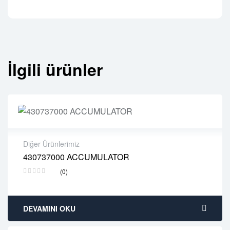
İlgili ürünler
Diğer Ürünlerimiz
430737000 ACCUMULATOR
2 years warranty
(0)
Delivery time: 1-2 business days
Free 90 days return
DEVAMINI OKU