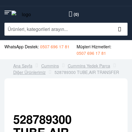
(0)
WhatsApp Destek:
0507 696 17 81
Müşteri Hizmetleri:
0507 696 17 81
Ana Sayfa
Cummins
Cummins Yedek Parça
Diğer Ürünlerimiz
528789300 TUBE,AIR TRANSFER
528789300
TUBE,AIR