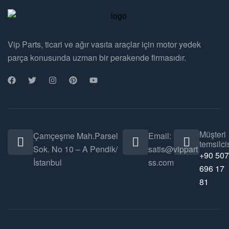
Vip Parts, ticari ve ağır vasıta araçlar için motor yedek
parça konusunda uzman bir perakende firmasıdır.
Müşteri
Çamçeşme Mah.Parsel
Email:
temsilcis
Sok. No 10 – A Pendik/
satis@vippart
+90 507
İstanbul
ss.com
696 17
81