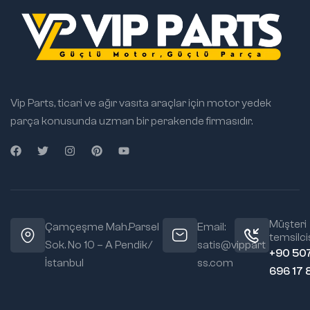
Vip Parts, ticari ve ağır vasıta araçlar için motor yedek
parça konusunda uzman bir perakende firmasıdır.
Müşteri
Çamçeşme Mah.Parsel
Email:
temsilcis
Sok. No 10 – A Pendik/
satis@vippart
+90 50
İstanbul
ss.com
696 17 