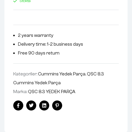
Stokta
2 years warranty
Delivery time: 1-2 business days
Free 90 days return
Kategoriler:
Cummins Yedek Parça
,
QSC 8.3
Cummins Yedek Parça
Marka:
QSC 8.3 YEDEK PARÇA
Facebook
Twitter
Linkedin
Pinterest