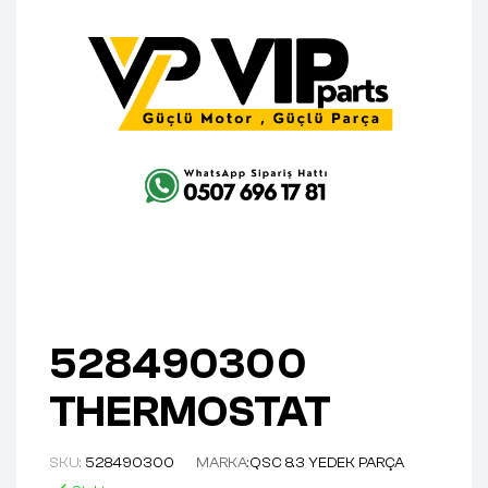
528490300
THERMOSTAT
SKU:
528490300
MARKA:
QSC 8.3 YEDEK PARÇA