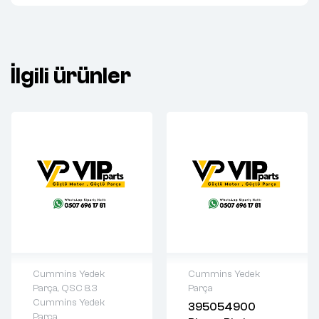
İlgili ürünler
Cummins Yedek
Cummins Yedek
Parça
,
QSC 8.3
Parça
2 years warranty
2 years warranty
Cummins Yedek
395054900
Delivery time: 1-2
Delivery time: 1-2
Parça