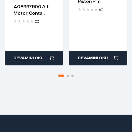
Piston Pimi
business days
business days
408997900 Alt
Free 90 days
Free 90 days
(0)
Motor Conta
return
return
Takımı
(0)
DEVAMINI OKU
DEVAMINI OKU