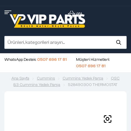
(0)
WhatsApp Destek:
0507 696 17 81
Müşteri Hizmetleri:
0507 696 17 81
Ana Sayfa
Cummins
Cummins Yedek Parça
QSC
8.3 Cummins Yedek Parça
528490300 THERMOSTAT