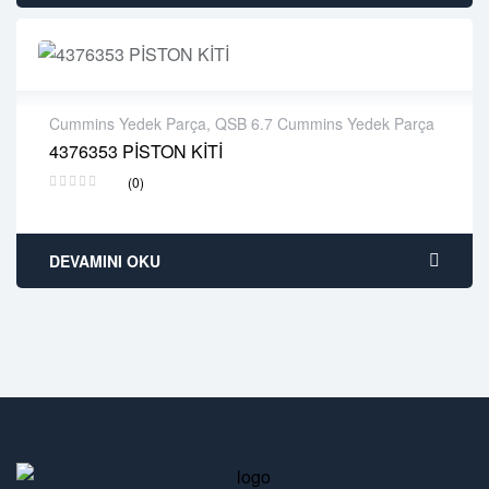
Cummins Yedek Parça
,
QSB 6.7 Cummins Yedek Parça
4376353 PİSTON KİTİ
2 years warranty
(0)
Delivery time: 1-2 business days
Free 90 days return
DEVAMINI OKU