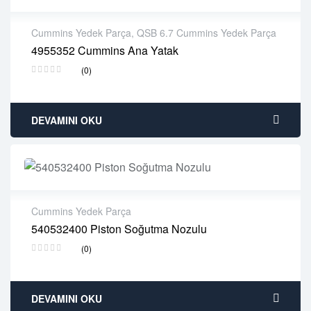
Cummins Yedek Parça
,
QSB 6.7 Cummins Yedek Parça
4955352 Cummins Ana Yatak
2 years warranty
(0)
Delivery time: 1-2 business days
Free 90 days return
DEVAMINI OKU
Cummins Yedek Parça
540532400 Piston Soğutma Nozulu
2 years warranty
(0)
Delivery time: 1-2 business days
Free 90 days return
DEVAMINI OKU