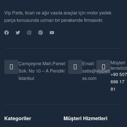
Vip Parts, ticari ve ağır vasıta araçlar için motor yedek
parça konusunda uzman bir perakende firmasıdır.
Müşteri
Çamçeşme Mah.Parsel
Email:
temsilcis
Sok. No 10 – A Pendik/
satis@vippart
+90 507
İstanbul
ss.com
696 17
81
Kategoriler
Müşteri Hizmetleri