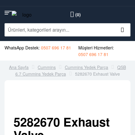
(0)
WhatsApp Destek:
0507 696 17 81
Müşteri Hizmetleri:
0507 696 17 81
Ana Sayfa
Cummins
Cummins Yedek Parça
QSB
6.7 Cummins Yedek Parça
5282670 Exhaust Valve
5282670 Exhaust
Valve