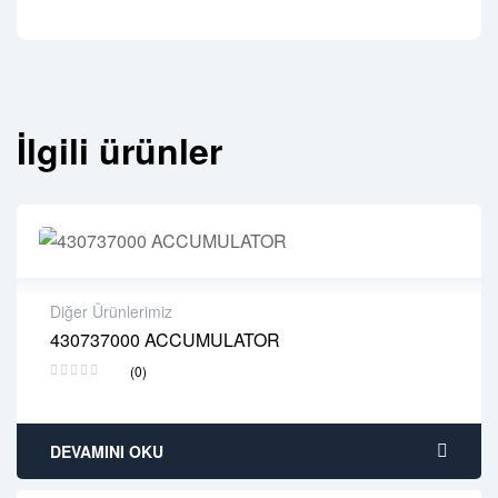
İlgili ürünler
Diğer Ürünlerimiz
430737000 ACCUMULATOR
2 years warranty
(0)
Delivery time: 1-2 business days
Free 90 days return
DEVAMINI OKU