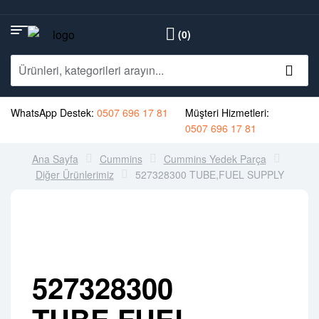
(0)
WhatsApp Destek:
0507 696 17 81
Müşteri Hizmetleri:
0507 696 17 81
Ana Sayfa
Cummins
Cummins Yedek Parça
Diğer Ürünlerimiz
527328300 TUBE,FUEL SUPPLY
527328300
TUBE,FUEL