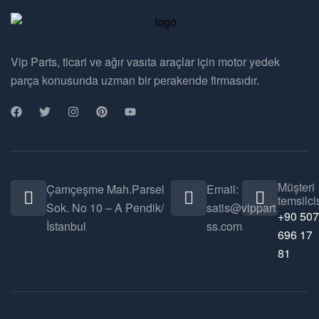
Vip Parts, ticari ve ağır vasıta araçlar için motor yedek
parça konusunda uzman bir perakende firmasıdır.
Müşteri
Çamçeşme Mah.Parsel
Email:
temsilcis
Sok. No 10 – A Pendik/
satis@vippart
+90 507
İstanbul
ss.com
696 17
81