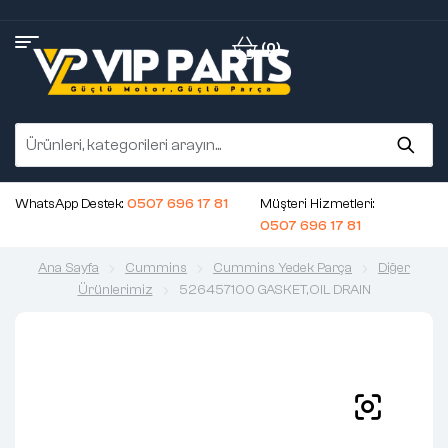
(0)
WhatsApp Destek:
0507 696 17 81
Müşteri Hizmetleri:
0507 696 17 81
Ana Sayfa
Cummins
Cummins Yedek Parça
Diğer
Ürünlerimiz
526457100 GASKET,OIL DRAIN