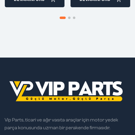
Vip Parts, ticari ve ağır vasıta araçlar için motor yedek
parça konusunda uzman bir perakende firmasıdır.