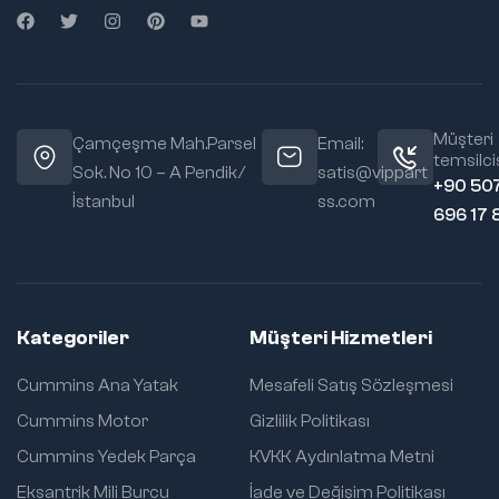
Müşteri
Çamçeşme Mah.Parsel
Email:
temsilcis
Sok. No 10 – A Pendik/
satis@vippart
+90 50
İstanbul
ss.com
696 17 
Kategoriler
Müşteri Hizmetleri
Cummins Ana Yatak
Mesafeli Satış Sözleşmesi
Cummins Motor
Gizlilik Politikası
Cummins Yedek Parça
KVKK Aydınlatma Metni
Eksantrik Mili Burcu
İade ve Değişim Politikası