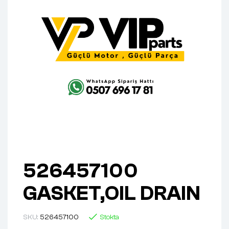
526457100
GASKET,OIL DRAIN
SKU:
526457100
Stokta