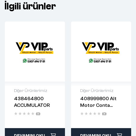
İlgili ürünler
Diğer Ürünlerimiz
Diğer Ürünlerimiz
438464800
408999800 Alt
2 years warranty
2 years warranty
ACCUMULATOR
Motor Conta
Delivery time: 1-2
Delivery time: 1-2
Takımı
business days
business days
(0)
(0)
Free 90 days
Free 90 days
return
return
DEVAMINI OKU
DEVAMINI OKU