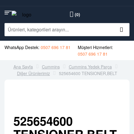
(0)
WhatsApp Destek:
0507 696 17 81
Müşteri Hizmetleri:
0507 696 17 81
Ana Sayfa
Cummins
Cummins Yedek Parça
Diğer Ürünlerimiz
525654600 TENSIONER,BELT
525654600
TENSIONER,BELT