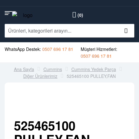
(0)
WhatsApp Destek:
0507 696 17 81
Müşteri Hizmetleri:
0507 696 17 81
Ana Sayfa
Cummins
Cummins Yedek Parça
Diğer Ürünlerimiz
525465100 PULLEY,FAN
525465100
PULLEY,FAN