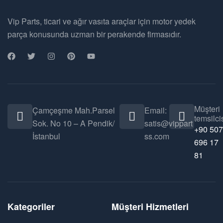
Vip Parts, ticari ve ağır vasıta araçlar için motor yedek
parça konusunda uzman bir perakende firmasıdır.
Müşteri
Çamçeşme Mah.Parsel
Email:
temsilcis
Sok. No 10 – A Pendik/
satis@vippart
+90 507
İstanbul
ss.com
696 17
81
Kategoriler
Müşteri Hizmetleri