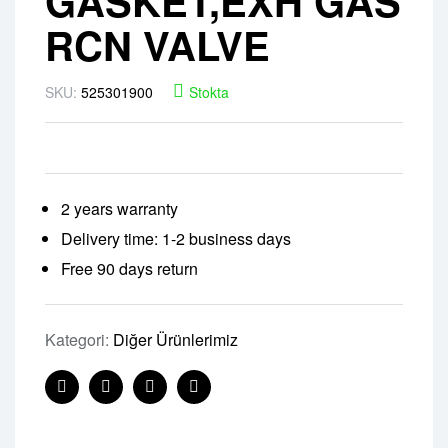
GASKET,EXH GAS
RCN VALVE
SKU:
525301900
Stokta
2 years warranty
Delivery time: 1-2 business days
Free 90 days return
Kategori:
Diğer Ürünlerimiz
Facebook
Twitter
Linkedin
Pinterest