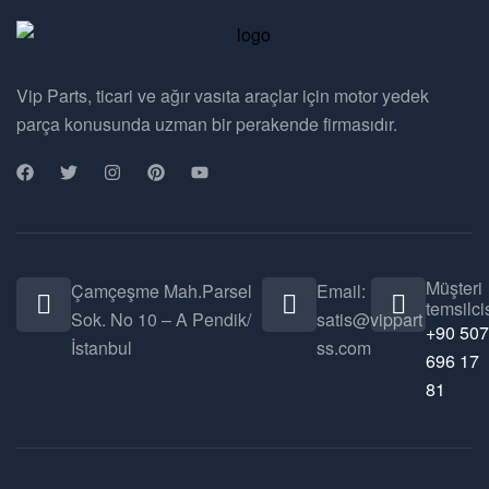
Vip Parts, ticari ve ağır vasıta araçlar için motor yedek
parça konusunda uzman bir perakende firmasıdır.
Müşteri
Çamçeşme Mah.Parsel
Email:
temsilcis
Sok. No 10 – A Pendik/
satis@vippart
+90 507
İstanbul
ss.com
696 17
81