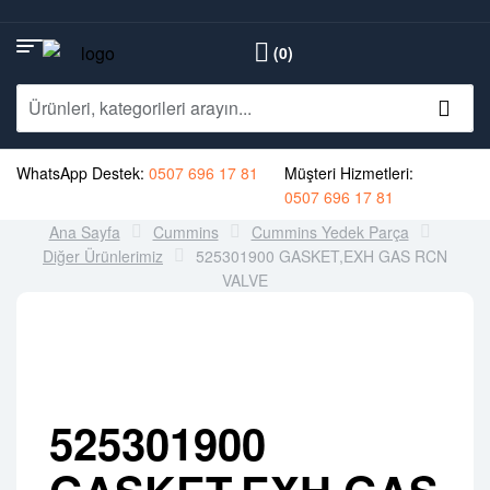
(0)
WhatsApp Destek:
0507 696 17 81
Müşteri Hizmetleri:
0507 696 17 81
Ana Sayfa
Cummins
Cummins Yedek Parça
Diğer Ürünlerimiz
525301900 GASKET,EXH GAS RCN
VALVE
525301900