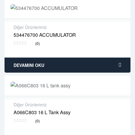
Diğer Ürünlerimiz
534476700 ACCUMULATOR
2 years warranty
(0)
Delivery time: 1-2 business days
Free 90 days return
DEVAMINI OKU
Diğer Ürünlerimiz
A066C803 16 L Tank Assy
2 years warranty
(0)
Delivery time: 1-2 business days
Free 90 days return