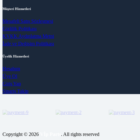
Müşteri Hizmetleri
Mesafeli Satış Sözleşmesi
Gizlilik Politikası
KVKK Aydınlatma Metni
İade ve Değişim Politikası
Üyelik Hizmetleri
Hesabım
Üye Ol
Giriş Yap
Sipariş Takip
Copyright © 2026
Vİp Parts
. All rights reserved