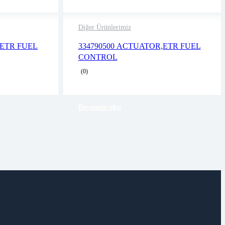
Diğer Ürünlerimiz
2 years warranty
,ETR FUEL
334790500 ACTUATOR,ETR FUEL
business days
Delivery time: 1-2 business days
CONTROL
Free 90 days return
(0)
Devamını oku