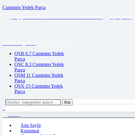
Cummins Yedek Parça
Çamçeşme Mah.Parsel Sok. No 10 – A Pendik/İstanbul
Sipariş Takip
Menu
Ürün Kategorileri
QSB 6.7 Cummins Yedek
Parça
QSC 8.3 Cummins Yedek
Parça
QSM 11 Cummins Yedek
Parça
QSX 15 Cummins Yedek
Parça
Search
Ara
for:
Giriş Yap / Üye Ol
0.00
₺
(0)
Ana Sayfa
Kurumsal