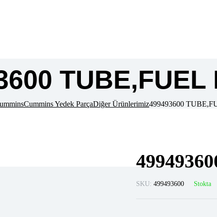
3600 TUBE,FUEL
ummins
Cummins Yedek Parça
Diğer Ürünlerimiz
499493600 TUBE,
4994936
SKU:
499493600
Stokta