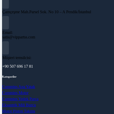
Çamçeşme Mah.Parsel Sok. No 10 – A Pendik/İstanbul
Email:
satis@vippartss.com
Müşteri temsilcisi:
+90 507 696 17 81
Kategoriler
Cummins Ana Yatak
Cummins Motor
Cummins Yedek Parça
Eksantrik Mili Burcu
Motor Piston Takımı