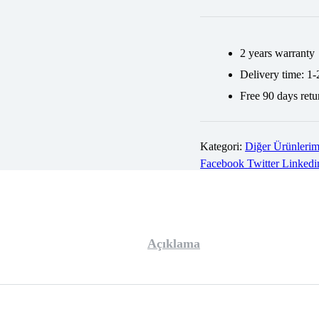
2 years warranty
Delivery time: 1-
Free 90 days retu
Kategori:
Diğer Ürünlerim
Share:
Facebook
Twitter
Linkedi
Açıklama