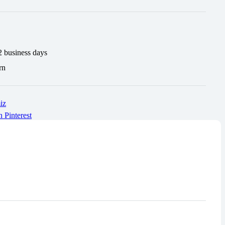
2 business days
rn
iz
n
Pinterest