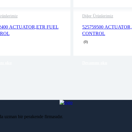
rünlerimiz
Diğer Ürünlerimiz
2 years warranty
2 years warranty
2400 ACTUATOR,ETR FUEL
525759500 ACTUATOR
Delivery time: 1-2 business days
Delivery time: 1-2 
ROL
CONTROL
Free 90 days return
Free 90 days return
(0)
nı oku
Devamını oku
nda uzman bir perakende firmasıdır.