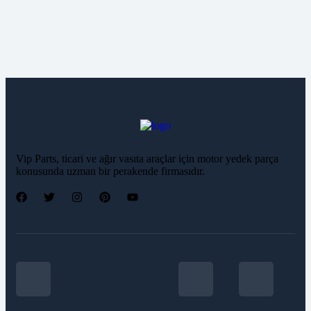
Vip Parts, ticari ve ağır vasıta araçlar için motor yedek parça
konusunda uzman bir perakende firmasıdır.