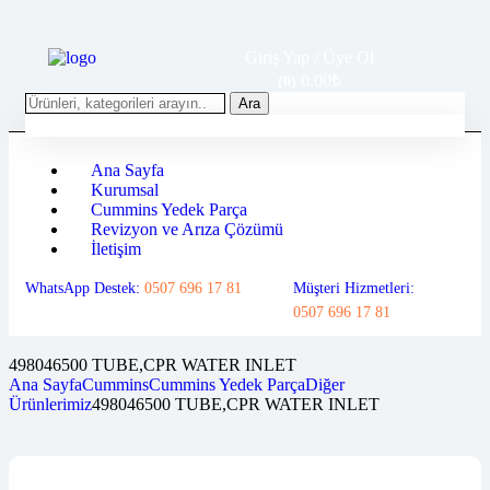
Giriş Yap / Üye Ol
0.00
₺
(0)
Ara
Ana Sayfa
Kurumsal
Cummins Yedek Parça
Revizyon ve Arıza Çözümü
İletişim
WhatsApp Destek:
0507 696 17 81
Müşteri Hizmetleri:
0507 696 17 81
498046500 TUBE,CPR WATER INLET
Ana Sayfa
Cummins
Cummins Yedek Parça
Diğer
Ürünlerimiz
498046500 TUBE,CPR WATER INLET