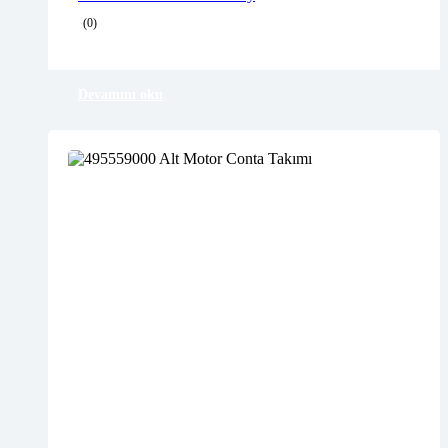
Delivery time: 1-2 business days
(0)
Free 90 days return
Devamını oku