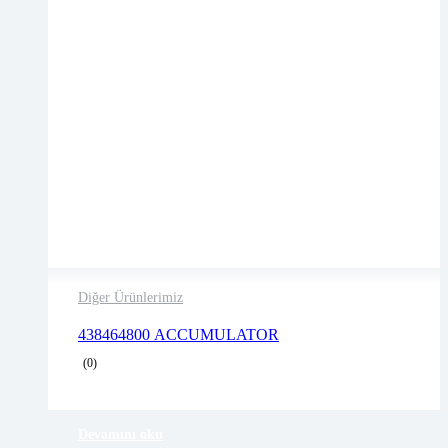
Diğer Ürünlerimiz
2 years warranty
438464800 ACCUMULATOR
Delivery time: 1-2 business days
(0)
Free 90 days return
Devamını oku