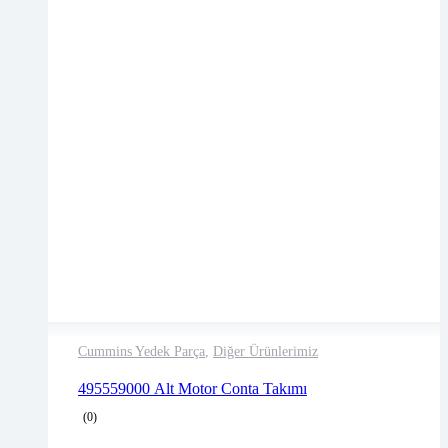
Cummins Yedek Parça
,
Diğer Ürünlerimiz
2 years warranty
495559000 Alt Motor Conta Takımı
Delivery time: 1-2 business days
(0)
Free 90 days return