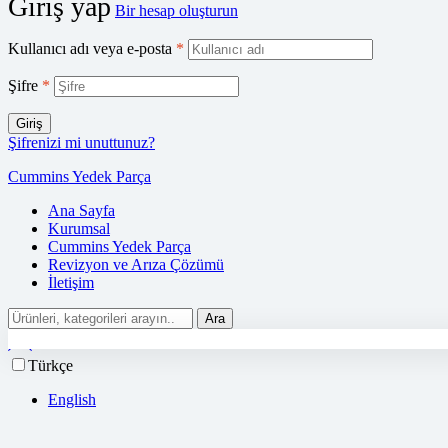
Giriş yap
Bir hesap oluşturun
Kullanıcı adı veya e-posta
*
Şifre
*
Giriş
Şifrenizi mi unuttunuz?
Cummins Yedek Parça
Ana Sayfa
Kurumsal
Cummins Yedek Parça
Revizyon ve Arıza Çözümü
İletişim
Ara
Türkçe
English