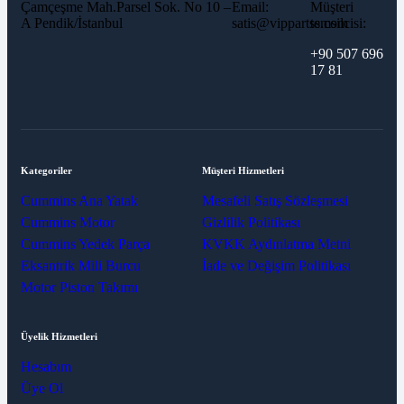
Çamçeşme Mah.Parsel Sok. No 10 –
Email:
Müşteri
A Pendik/İstanbul
satis@vippartss.com
temsilcisi:
+90 507 696
17 81
Kategoriler
Müşteri Hizmetleri
Cummins Ana Yatak
Mesafeli Satış Sözleşmesi
Cummins Motor
Gizlilik Politikası
Cummins Yedek Parça
KVKK Aydınlatma Metni
Eksantrik Mili Burcu
İade ve Değişim Politikası
Motor Piston Takımı
Üyelik Hizmetleri
Hesabım
Üye Ol