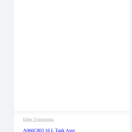
Diğer Ürünlerimiz
2 years warranty
A066C803 16 L Tank Assy