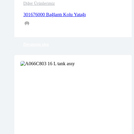
Diğer Ürünlerimiz
2 years warranty
301676000 Bağlantı Kolu Yatağı
Delivery time: 1-2 business days
(0)
Free 90 days return
Devamını oku