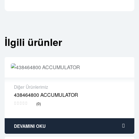
İlgili ürünler
Diğer Ürünlerimiz
438464800 ACCUMULATOR
2 years warranty
(0)
Delivery time: 1-2 business days
Free 90 days return
DEVAMINI OKU