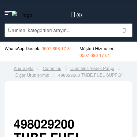
(0)
WhatsApp Destek:
0507 696 17 81
Müşteri Hizmetleri:
0507 696 17 81
Ana Sayfa
Cummins
Cummins Yedek Parça
Diğer Ürünlerimiz
498029200 TUBE,FUEL SUPPLY
498029200
TUBE,FUEL