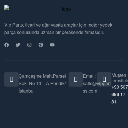
Vip Parts, ticari ve ağır vasıta araçlar için motor yedek
parça konusunda uzman bir perakende firmasıdır.
Müşteri
Çamçeşme Mah.Parsel
Email:
temsilcis
Sok. No 10 – A Pendik/
satis@vippart
+90 507
İstanbul
ss.com
696 17
81