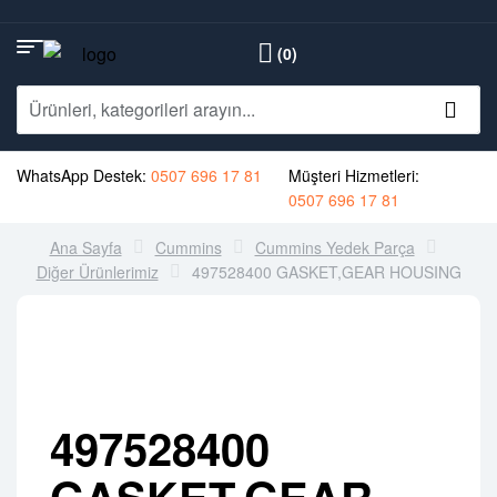
(0)
WhatsApp Destek:
0507 696 17 81
Müşteri Hizmetleri:
0507 696 17 81
Ana Sayfa
Cummins
Cummins Yedek Parça
Diğer Ürünlerimiz
497528400 GASKET,GEAR HOUSING
497528400
GASKET,GEAR