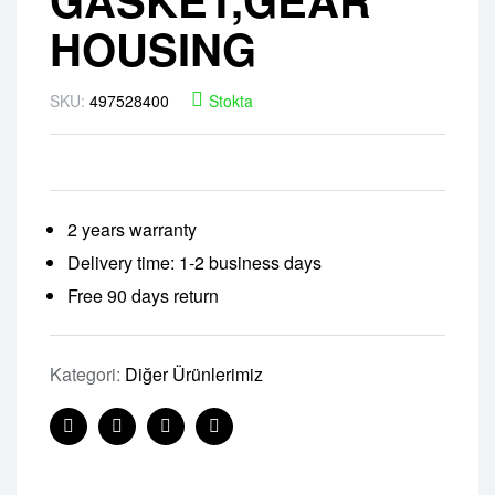
HOUSING
SKU:
497528400
Stokta
2 years warranty
Delivery time: 1-2 business days
Free 90 days return
Kategori:
Diğer Ürünlerimiz
Facebook
Twitter
Linkedin
Pinterest