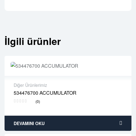
İlgili ürünler
Diğer Ürünlerimiz
534476700 ACCUMULATOR
2 years warranty
(0)
Delivery time: 1-2 business days
Free 90 days return
DEVAMINI OKU