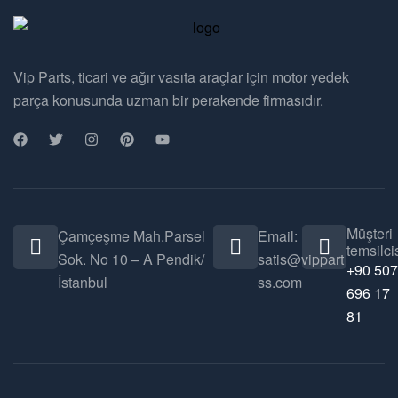
Vip Parts, ticari ve ağır vasıta araçlar için motor yedek
parça konusunda uzman bir perakende firmasıdır.
Müşteri
Çamçeşme Mah.Parsel
Email:
temsilcis
Sok. No 10 – A Pendik/
satis@vippart
+90 507
İstanbul
ss.com
696 17
81