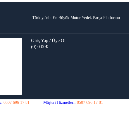
Türkiye'nin En Büyük Motor Yedek Parça Platformu
Giriş Yap / Üye Ol
(0)
0.00
₺
k:
0507 696 17 81
Müşteri Hizmetleri:
0507 696 17 81