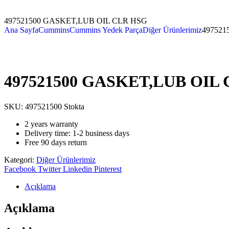
497521500 GASKET,LUB OIL CLR HSG
Ana Sayfa
Cummins
Cummins Yedek Parça
Diğer Ürünlerimiz
497521
497521500 GASKET,LUB OIL
SKU:
497521500
Stokta
2 years warranty
Delivery time: 1-2 business days
Free 90 days return
Kategori:
Diğer Ürünlerimiz
Facebook
Twitter
Linkedin
Pinterest
Açıklama
Açıklama