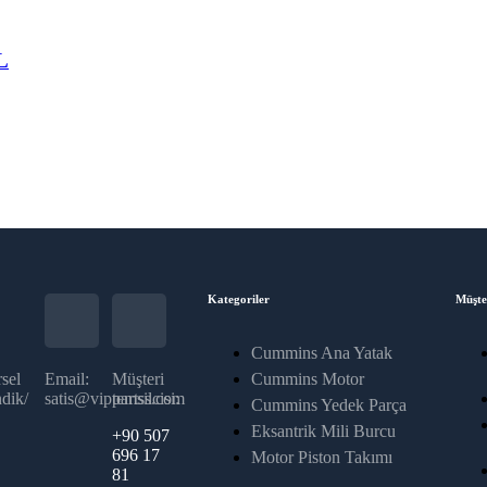
L
Kategoriler
Müşte
Cummins Ana Yatak
sel
Email:
Müşteri
Cummins Motor
dik/
satis@vippartss.com
temsilcisi:
Cummins Yedek Parça
Eksantrik Mili Burcu
+90 507
696 17
Motor Piston Takımı
81