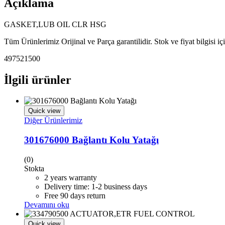
Açıklama
GASKET,LUB OIL CLR HSG
Tüm Ürünlerimiz Orijinal ve Parça garantilidir. Stok ve fiyat bilgisi i
497521500
İlgili ürünler
Quick view
Diğer Ürünlerimiz
301676000 Bağlantı Kolu Yatağı
(0)
Stokta
2 years warranty
Delivery time: 1-2 business days
Free 90 days return
Devamını oku
Quick view