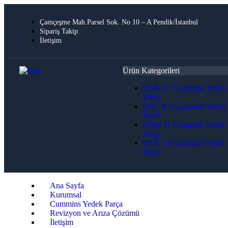
Çamçeşme Mah.Parsel Sok. No 10 – A Pendik/İstanbul
Sipariş Takip
İletişim
Ürün Kategorileri
QSB 6.7 Cummins Yedek
Parça
QSC 8.3 Cummins Yedek
Parça
QSM 11 Cummins Yedek
Parça
QSX 15 Cummins Yedek
Parça
Ana Sayfa
Kurumsal
Cummins Yedek Parça
Revizyon ve Arıza Çözümü
İletişim