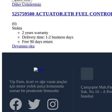
Diğer Ürünlerimiz
525759500 ACTUATOR,ETR FUEL CONTRO
(0)
Stokta
2 years warranty
Delivery time: 1-2 business days
Free 90 days return
Devamını oku
Vip Parts, ticari ve ağır vasıta araçlar
için motor yedek parça konusunda
Çamçeşme Mah.Par
uzman bir perakende firmasıdır.
Sok. No 10 – A Pen
İstanbul