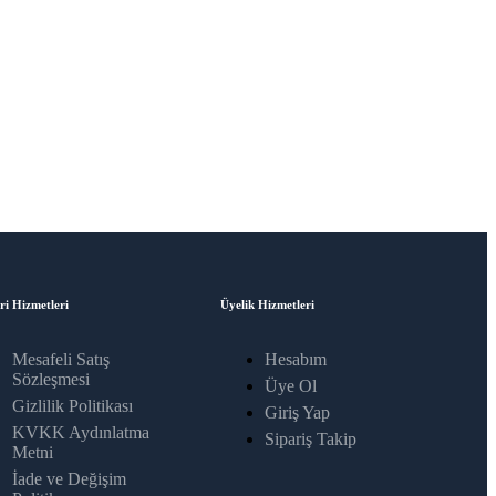
ri Hizmetleri
Üyelik Hizmetleri
Mesafeli Satış
Hesabım
Sözleşmesi
Üye Ol
Gizlilik Politikası
Giriş Yap
KVKK Aydınlatma
Sipariş Takip
Metni
İade ve Değişim