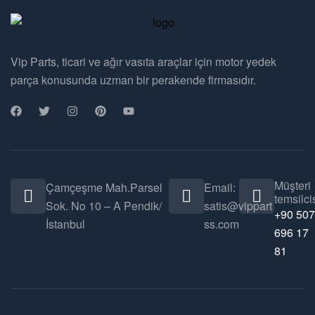
Vip Parts, ticari ve ağır vasıta araçlar için motor yedek
parça konusunda uzman bir perakende firmasıdır.
Müşteri
Çamçeşme Mah.Parsel
Email:
temsilcis
Sok. No 10 – A Pendik/
satis@vippart
+90 507
İstanbul
ss.com
696 17
81