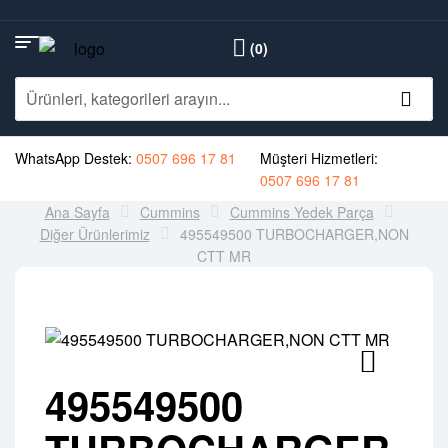
(0)
WhatsApp Destek:
0507 696 17 81
Müşteri Hizmetleri:
0507 696 17 81
Ana Sayfa
Cummins
Cummins Yedek Parça
Diğer Ürünlerimiz
495549500 TURBOCHARGER,NON
CTT MR
495549500