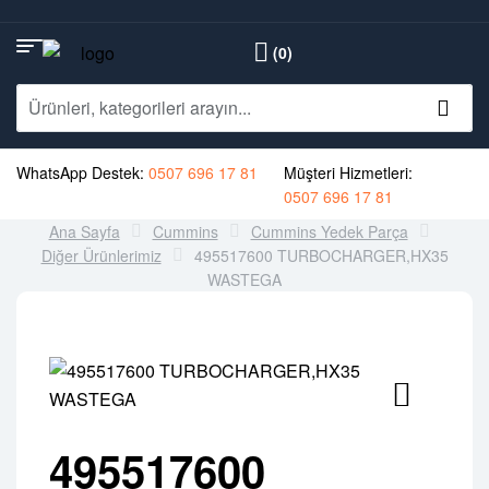
(0)
WhatsApp Destek:
0507 696 17 81
Müşteri Hizmetleri:
0507 696 17 81
Ana Sayfa
Cummins
Cummins Yedek Parça
Diğer Ürünlerimiz
495517600 TURBOCHARGER,HX35
WASTEGA
495517600