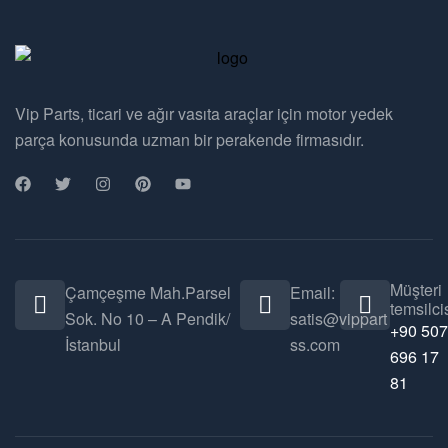
Vip Parts, ticari ve ağır vasıta araçlar için motor yedek
parça konusunda uzman bir perakende firmasıdır.
Müşteri
Çamçeşme Mah.Parsel
Email:
temsilcis
Sok. No 10 – A Pendik/
satis@vippart
+90 507
İstanbul
ss.com
696 17
81