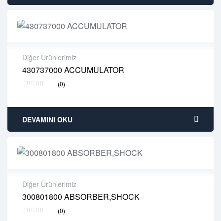
Diğer Ürünlerimiz
430737000 ACCUMULATOR
2 years warranty
(0)
Delivery time: 1-2 business days
Free 90 days return
DEVAMINI OKU
Diğer Ürünlerimiz
300801800 ABSORBER,SHOCK
2 years warranty
(0)
Delivery time: 1-2 business days