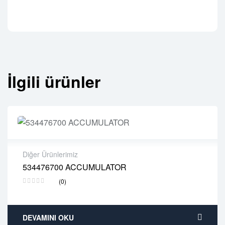
İlgili ürünler
Diğer Ürünlerimiz
534476700 ACCUMULATOR
2 years warranty
(0)
Delivery time: 1-2 business days
Free 90 days return
DEVAMINI OKU