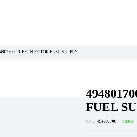
94801700 TUBE,INJECTOR FUEL SUPPLY
4948017
FUEL S
SKU:
494801700
Stokta