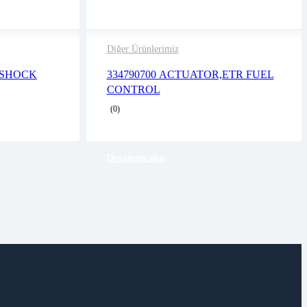
Diğer Ürünlerimiz
2 years warranty
,SHOCK
334790700 ACTUATOR,ETR FUEL
business days
Delivery time: 1-2 business days
CONTROL
Free 90 days return
(0)
Devamını oku