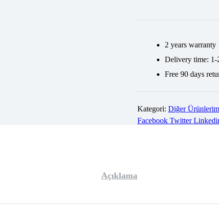
2 years warranty
Delivery time: 1-
Free 90 days retu
Kategori:
Diğer Ürünlerim
Share:
Facebook
Twitter
Linkedi
Açıklama