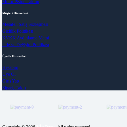
Motor Piston Takımı
Müşteri Hizmetleri
Mesafeli Satış Sözleşmesi
Gizlilik Politikası
KVKK Aydınlatma Metni
İade ve Değişim Politikası
Üyelik Hizmetleri
Hesabım
Üye Ol
Giriş Yap
Sipariş Takip
Copyright © 2026
Vİp Parts
. All rights reserved