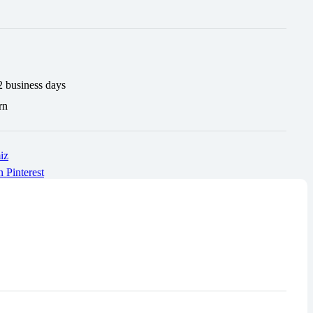
2 business days
rn
iz
n
Pinterest