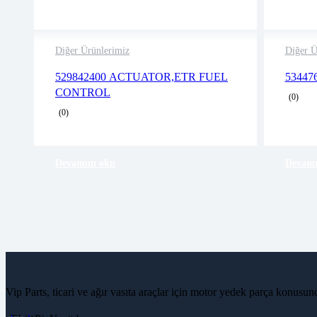
Diğer Ürünlerimiz
Diğer Ü
2 years warranty
529842400 ACTUATOR,ETR FUEL
5344
Delivery time: 1-2 business days
CONTROL
(0)
Free 90 days return
(0)
Devamını oku
Devamı
Vip Parts, ticari ve ağır vasıta araçlar için motor yedek parça konusu