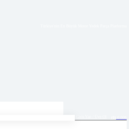
Türkiye'nin En Büyük Motor Yedek Parça Platformu
Giriş Yap / Üye Ol
0.00
₺
(0)