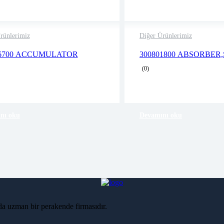
rünlerimiz
Diğer Ürünlerimiz
2 years warranty
2 years warranty
76700 ACCUMULATOR
300801800 ABSORBER
Delivery time: 1-2 business days
Delivery time: 1-2 
(0)
Free 90 days return
Free 90 days return
nı oku
Devamını oku
nda uzman bir perakende firmasıdır.