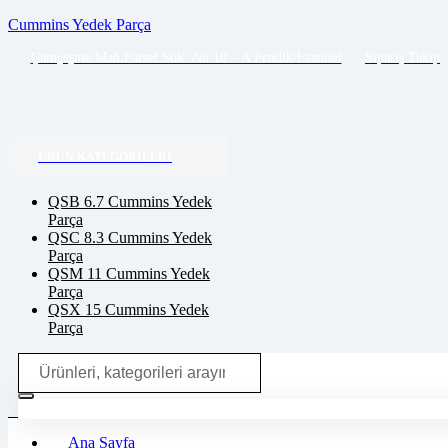
Cummins Yedek Parça
Çamçeşme Mah.Parsel Sok. No 10 – A Pendik/İstanbul
Sipariş Takip
ÜRÜN KATEGORILERI
QSB 6.7 Cummins Yedek
Parça
QSC 8.3 Cummins Yedek
Parça
QSM 11 Cummins Yedek
Parça
QSX 15 Cummins Yedek
Parça
Search
for:
Ana Sayfa