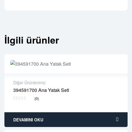
İlgili ürünler
Diğer Ürünlerimiz
394591700 Ana Yatak Seti
2 years warranty
(0)
Delivery time: 1-2 business days
Free 90 days return
DEVAMINI OKU