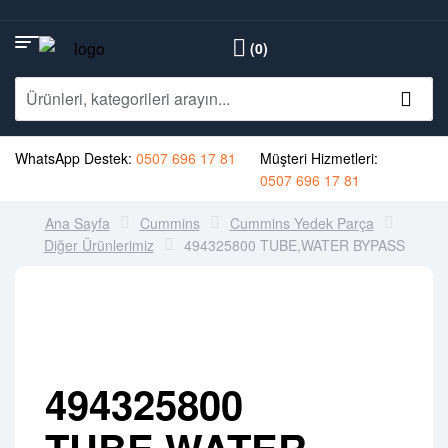
(0)
WhatsApp Destek:
0507 696 17 81
Müşteri Hizmetleri:
0507 696 17 81
Ana Sayfa
Cummins
Cummins Yedek Parça
Diğer Ürünlerimiz
494325800 TUBE,WATER BYPASS
494325800
TUBE,WATER