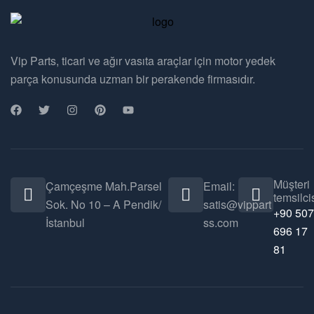
Vip Parts, ticari ve ağır vasıta araçlar için motor yedek
parça konusunda uzman bir perakende firmasıdır.
Müşteri
Çamçeşme Mah.Parsel
Email:
temsilcis
Sok. No 10 – A Pendik/
satis@vippart
+90 507
İstanbul
ss.com
696 17
81