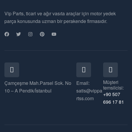
Vip Parts, ticari ve ağır vasıta araçlar için motor yedek
parça konusunda uzman bir perakende firmasıdır.
Müşteri
Çamçeşme Mah.Parsel Sok. No
Email:
temsilcisi:
10 – A Pendik/İstanbul
satis@vippa
+90 507
rtss.com
696 17 81