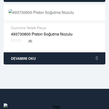
Cummins Yedek Parça
493730800 Piston Soğutma Nozulu
2 years warranty
(0)
Delivery time: 1-2 business days
Free 90 days return
DEVAMINI OKU