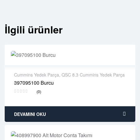
İlgili ürünler
Cummins Yedek Parça
,
QSC 8.3 Cummins Yedek Parça
397095100 Burcu
2 years warranty
(0)
Delivery time: 1-2 business days
Free 90 days return
DEVAMINI OKU