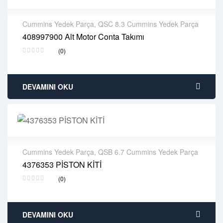
Cummins Yedek Parça
,
QSC 8.3 Cummins Yedek Parça
408997900 Alt Motor Conta Takımı
2 years warranty
(0)
Delivery time: 1-2 business days
Free 90 days return
DEVAMINI OKU
Cummins Yedek Parça
,
QSB 6.7 Cummins Yedek Parça
4376353 PİSTON KİTİ
2 years warranty
(0)
Delivery time: 1-2 business days
Free 90 days return
DEVAMINI OKU