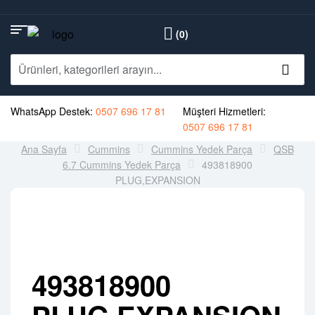
(0)
WhatsApp Destek:
0507 696 17 81
Müşteri Hizmetleri:
0507 696 17 81
Ana Sayfa
Cummins
Cummins Yedek Parça
QSB
6.7 Cummins Yedek Parça
493818900
PLUG,EXPANSION
493818900