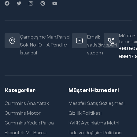
Müşteri
Çamçeşme Mah.Parsel
Email:
temsilcis
Sok. No 10 – A Pendik/
satis@vippart
+90 50
İstanbul
ss.com
696 17 
Kategoriler
Müşteri Hizmetleri
Cummins Ana Yatak
Mesafeli Satış Sözleşmesi
Cummins Motor
Gizlilik Politikası
Cummins Yedek Parça
KVKK Aydınlatma Metni
Eksantrik Mili Burcu
İade ve Değişim Politikası