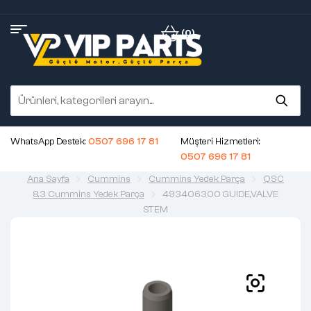
(0)
WhatsApp Destek:
0507 696 17 81
Müşteri Hizmetleri:
0507 696 17 81
Ana Sayfa
Cummins
Cummins Yedek Parça
QSC
8.3 Cummins Yedek Parça
493406300 GUIDE,VALVE
STEM