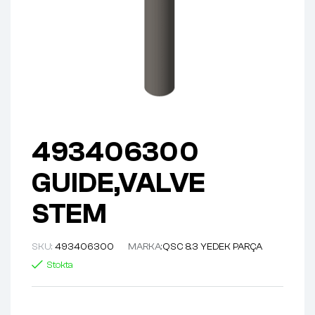
493406300
GUIDE,VALVE
STEM
SKU:
493406300
MARKA:
QSC 8.3 YEDEK PARÇA
Stokta