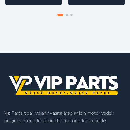
Vip Parts, ticari ve ağır vasıta araçlar için motor yedek
parça konusunda uzman bir perakende firmasıdır.