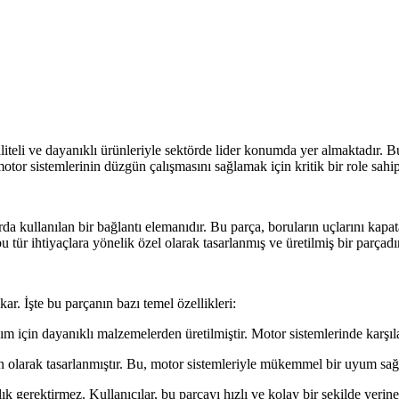
liteli ve dayanıklı ürünleriyle sektörde lider konumda yer almaktadır
otor sistemlerinin düzgün çalışmasını sağlamak için kritik bir role sahipt
a kullanılan bir bağlantı elemanıdır. Bu parça, boruların uçlarını kapat
ür ihtiyaçlara yönelik özel olarak tasarlanmış ve üretilmiş bir parçadır
ar. İşte bu parçanın bazı temel özellikleri:
için dayanıklı malzemelerden üretilmiştir. Motor sistemlerinde karşıla
olarak tasarlanmıştır. Bu, motor sistemleriyle mükemmel bir uyum sağl
gerektirmez. Kullanıcılar, bu parçayı hızlı ve kolay bir şekilde yerine 