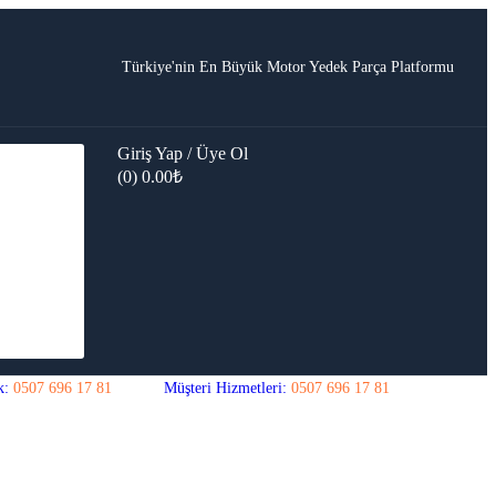
Türkiye'nin En Büyük Motor Yedek Parça Platformu
Giriş Yap / Üye Ol
(0)
0.00
₺
k:
0507 696 17 81
Müşteri Hizmetleri:
0507 696 17 81