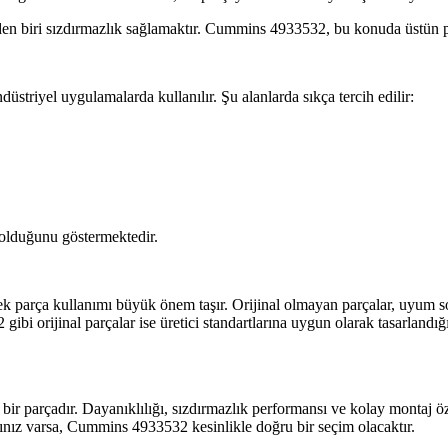
den biri sızdırmazlık sağlamaktır. Cummins 4933532, bu konuda üstün p
striyel uygulamalarda kullanılır. Şu alanlarda sıkça tercih edilir:
 olduğunu göstermektedir.
ek parça kullanımı büyük önem taşır. Orijinal olmayan parçalar, uyum so
gibi orijinal parçalar ise üretici standartlarına uygun olarak tasarland
ir parçadır. Dayanıklılığı, sızdırmazlık performansı ve kolay montaj ö
acınız varsa, Cummins 4933532 kesinlikle doğru bir seçim olacaktır.