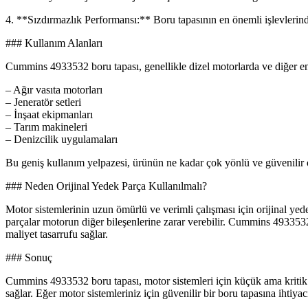
4. **Sızdırmazlık Performansı:** Boru tapasının en önemli işlevlerin
### Kullanım Alanları
Cummins 4933532 boru tapası, genellikle dizel motorlarda ve diğer endü
– Ağır vasıta motorları
– Jeneratör setleri
– İnşaat ekipmanları
– Tarım makineleri
– Denizcilik uygulamaları
Bu geniş kullanım yelpazesi, ürünün ne kadar çok yönlü ve güvenilir
### Neden Orijinal Yedek Parça Kullanılmalı?
Motor sistemlerinin uzun ömürlü ve verimli çalışması için orijinal yed
parçalar motorun diğer bileşenlerine zarar verebilir. Cummins 4933532 
maliyet tasarrufu sağlar.
### Sonuç
Cummins 4933532 boru tapası, motor sistemleri için küçük ama kritik b
sağlar. Eğer motor sistemleriniz için güvenilir bir boru tapasına ihtiy