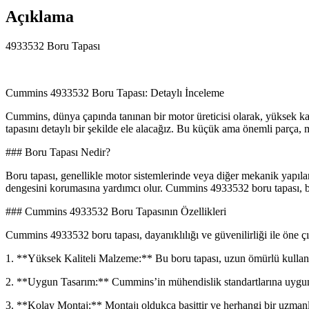
Açıklama
4933532 Boru Tapası
Cummins 4933532 Boru Tapası: Detaylı İnceleme
Cummins, dünya çapında tanınan bir motor üreticisi olarak, yüksek ka
tapasını detaylı bir şekilde ele alacağız. Bu küçük ama önemli parça, m
### Boru Tapası Nedir?
Boru tapası, genellikle motor sistemlerinde veya diğer mekanik yapılard
dengesini korumasına yardımcı olur. Cummins 4933532 boru tapası, bu t
### Cummins 4933532 Boru Tapasının Özellikleri
Cummins 4933532 boru tapası, dayanıklılığı ve güvenilirliği ile öne çık
1. **Yüksek Kaliteli Malzeme:** Bu boru tapası, uzun ömürlü kullanım 
2. **Uygun Tasarım:** Cummins’in mühendislik standartlarına uygun 
3. **Kolay Montaj:** Montajı oldukça basittir ve herhangi bir uzmanlık 