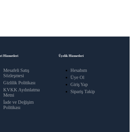
ri Hizmetleri
Üyelik Hizmetleri
Mesafeli Satış
Hesabım
Sözleşmesi
Üye Ol
Gizlilik Politikası
Giriş Yap
KVKK Aydınlatma
Sipariş Takip
Metni
İade ve Değişim
Politikası