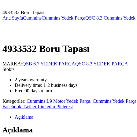
4933532 Boru Tapası
Ana Sayfa
Cummins
Cummins Yedek Parça
QSC 8.3 Cummins Yedek 
4933532 Boru Tapası
MARKA:
QSB 6.7 YEDEK PARÇA
QSC 8.3 YEDEK PARÇA
Stokta
2 years warranty
Delivery time: 1-2 business days
Free 90 days return
Kategoriler:
Cummins L9 Motor Yedek Parça
,
Cummins Yedek Parça
Facebook
Twitter
Linkedin
Pinterest
Açıklama
Açıklama