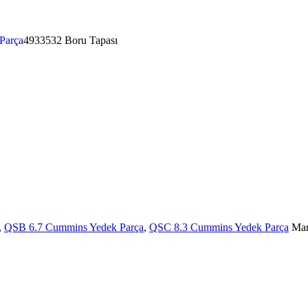
Parça
4933532 Boru Tapası
,
QSB 6.7 Cummins Yedek Parça
,
QSC 8.3 Cummins Yedek Parça
Ma