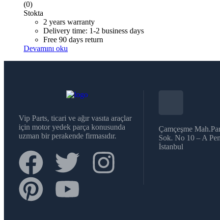
(0)
Stokta
2 years warranty
Delivery time: 1-2 business days
Free 90 days return
Devamını oku
Vip Parts, ticari ve ağır vasıta araçlar
için motor yedek parça konusunda
Çamçeşme Mah.Par
uzman bir perakende firmasıdır.
Sok. No 10 – A Pen
İstanbul