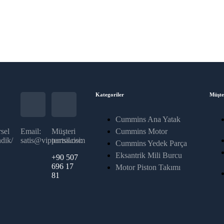
Kategoriler
Müşte
Cummins Ana Yatak
sel
Email:
Müşteri
Cummins Motor
dik/
satis@vippartss.com
temsilcisi:
Cummins Yedek Parça
Eksantrik Mili Burcu
+90 507
696 17
Motor Piston Takımı
81