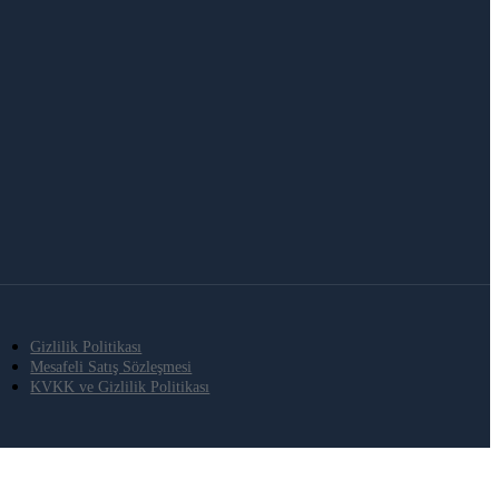
Gizlilik Politikası
Mesafeli Satış Sözleşmesi
KVKK ve Gizlilik Politikası