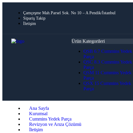
Çamçeşme Mah.Parsel Sok. No 10 – A Pendik/İstanbul
Sipariş Takip
İletişim
Ürün Kategorileri
QSB 6.7 Cummins Yedek
Parça
QSC 8.3 Cummins Yedek
Parça
QSM 11 Cummins Yedek
Parça
QSX 15 Cummins Yedek
Parça
Ana Sayfa
Kurumsal
Cummins Yedek Parça
Revizyon ve Arıza Çözümü
İletişim