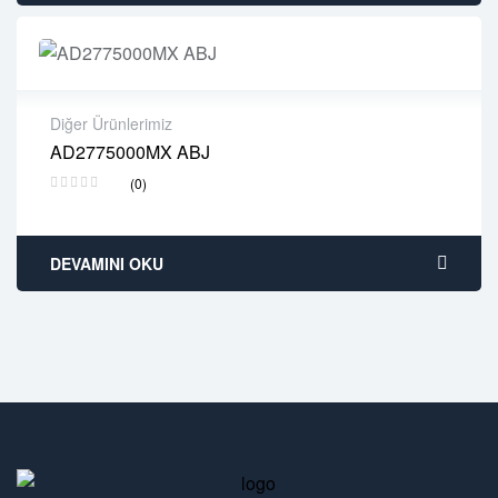
Diğer Ürünlerimiz
AD2775000MX ABJ
2 years warranty
(0)
Delivery time: 1-2 business days
Free 90 days return
DEVAMINI OKU