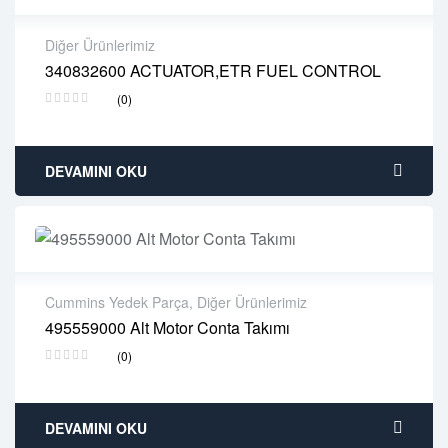
Diğer Ürünlerimiz
340832600 ACTUATOR,ETR FUEL CONTROL
2 years warranty
(0)
Delivery time: 1-2 business days
Free 90 days return
DEVAMINI OKU
Cummins Yedek Parça
,
Diğer Ürünlerimiz
495559000 Alt Motor Conta Takımı
2 years warranty
(0)
Delivery time: 1-2 business days
Free 90 days return
DEVAMINI OKU