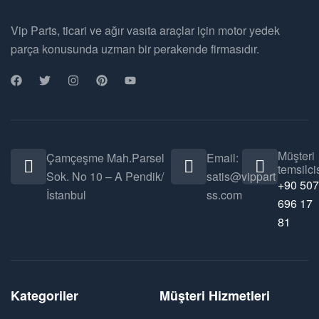
Vip Parts, ticari ve ağır vasıta araçlar için motor yedek
parça konusunda uzman bir perakende firmasıdır.
Müşteri
Çamçeşme Mah.Parsel
Email:
temsilcis
Sok. No 10 – A Pendik/
satis@vippart
+90 507
İstanbul
ss.com
696 17
81
Kategoriler
Müşteri Hizmetleri