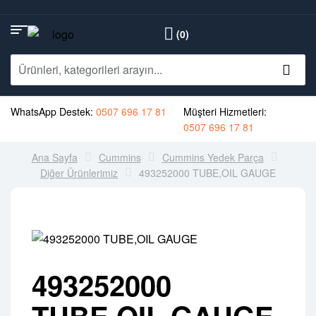
(0)
WhatsApp Destek:
0507 696 17 81
Müşteri Hizmetleri:
0507 696 17 81
Ana Sayfa
Cummins
Cummins Yedek Parça
Diğer Ürünlerimiz
493252000 TUBE,OIL GAUGE
493252000
TUBE,OIL GAUGE