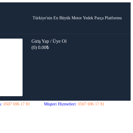
Türkiye'nin En Büyük Motor Yedek Parça Platformu
Giriş Yap / Üye Ol
(0)
0.00
₺
k:
0507 696 17 81
Müşteri Hizmetleri:
0507 696 17 81