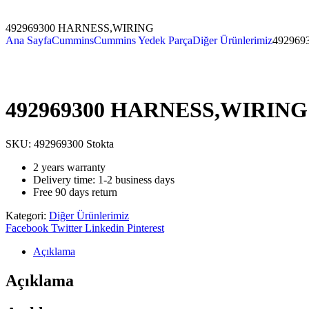
492969300 HARNESS,WIRING
Ana Sayfa
Cummins
Cummins Yedek Parça
Diğer Ürünlerimiz
49296
492969300 HARNESS,WIRING
SKU:
492969300
Stokta
2 years warranty
Delivery time: 1-2 business days
Free 90 days return
Kategori:
Diğer Ürünlerimiz
Facebook
Twitter
Linkedin
Pinterest
Açıklama
Açıklama