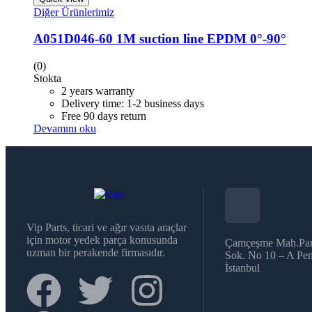
Diğer Ürünlerimiz
A051D046-60 1M suction line EPDM 0°-90°
(0)
Stokta
2 years warranty
Delivery time: 1-2 business days
Free 90 days return
Devamını oku
Vip Parts, ticari ve ağır vasıta araçlar
için motor yedek parça konusunda
Çamçeşme Mah.Par
uzman bir perakende firmasıdır.
Sok. No 10 – A Pen
İstanbul