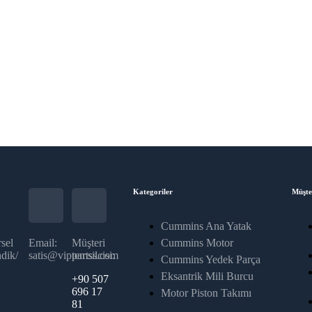
Kategoriler
Müşte
Cummins Ana Yatak
sel
Email:
Müşteri
Cummins Motor
dik/
satis@vippartss.com
temsilcisi:
Cummins Yedek Parça
Eksantrik Mili Burcu
+90 507
696 17
Motor Piston Takımı
81