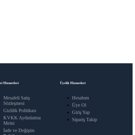
ri Hizmetleri
Üyelik Hizmetleri
Mesafeli Satış
Hesabım
Sözleşmesi
Üye Ol
Gizlilik Politikası
Giriş Yap
KVKK Aydınlatma
Sipariş Takip
Metni
İade ve Değişim