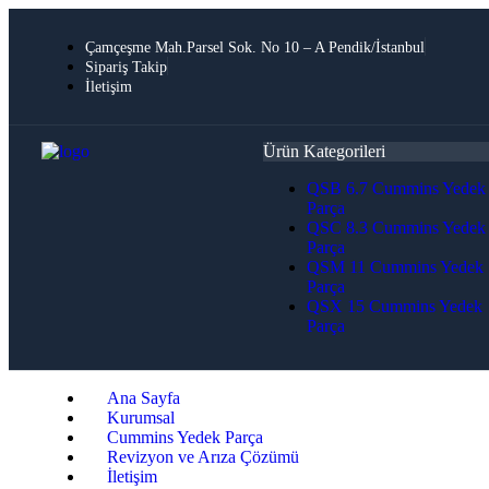
Çamçeşme Mah.Parsel Sok. No 10 – A Pendik/İstanbul
Sipariş Takip
İletişim
Ürün Kategorileri
QSB 6.7 Cummins Yedek
Parça
QSC 8.3 Cummins Yedek
Parça
QSM 11 Cummins Yedek
Parça
QSX 15 Cummins Yedek
Parça
Ana Sayfa
Kurumsal
Cummins Yedek Parça
Revizyon ve Arıza Çözümü
İletişim