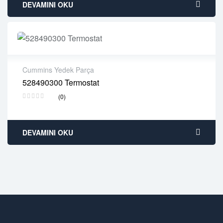
DEVAMINI OKU
Cummins Yedek Parça
528490300 Termostat
2 years warranty
(0)
Delivery time: 1-2 business days
Free 90 days return
DEVAMINI OKU