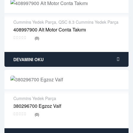
Cummins Yedek Parça
,
QSC 8.3 Cummins Yedek Parça
408997900 Alt Motor Conta Takımı
2 years warranty
(0)
Delivery time: 1-2 business days
Free 90 days return
DEVAMINI OKU
Cummins Yedek Parça
380296700 Egzoz Valf
2 years warranty
(0)
Delivery time: 1-2 business days
Free 90 days return