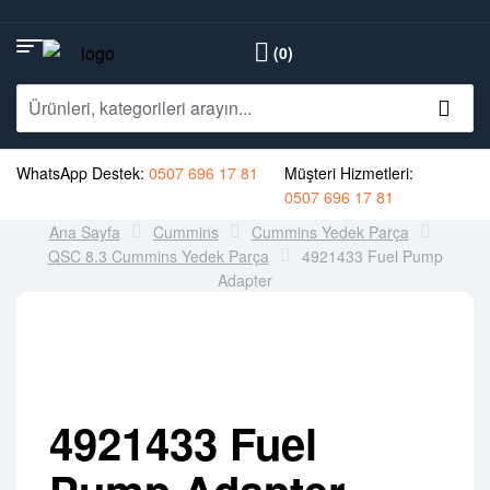
(0)
WhatsApp Destek:
0507 696 17 81
Müşteri Hizmetleri:
0507 696 17 81
Ana Sayfa
Cummins
Cummins Yedek Parça
QSC 8.3 Cummins Yedek Parça
4921433 Fuel Pump
Adapter
4921433 Fuel