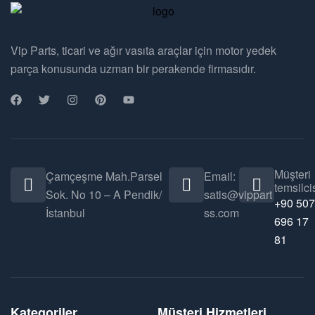
Vip Parts, ticari ve ağır vasıta araçlar için motor yedek
parça konusunda uzman bir perakende firmasıdır.
Müşteri
Çamçeşme Mah.Parsel
Email:
temsilcis
Sok. No 10 – A Pendik/
satis@vippart
+90 507
İstanbul
ss.com
696 17
81
Kategoriler
Müşteri Hizmetleri