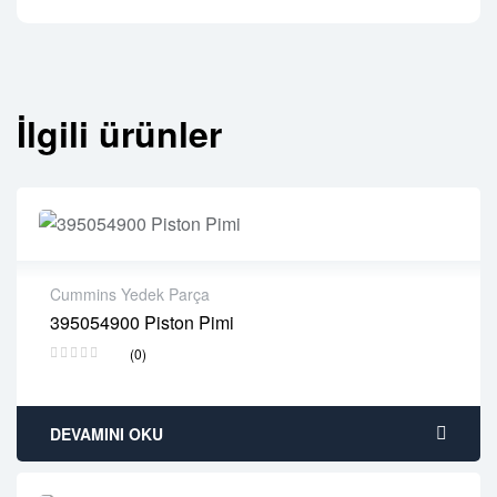
İlgili ürünler
Cummins Yedek Parça
395054900 Piston Pimi
2 years warranty
(0)
Delivery time: 1-2 business days
Free 90 days return
DEVAMINI OKU