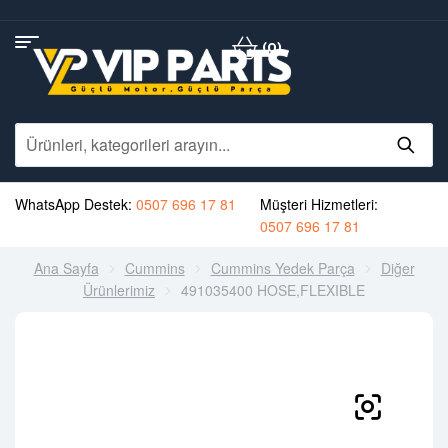
(0)
WhatsApp Destek:
0507 696 17 81
Müşteri Hizmetleri:
0507 696 17 81
Ana Sayfa
Cummins
Cummins Yedek Parça
Diğer
Ürünlerimiz
491035400 HOSE,FLEXIBLE