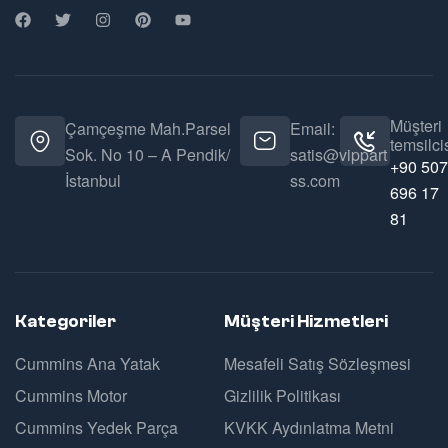
Müşteri
Çamçeşme Mah.Parsel
Email:
temsilcis
Sok. No 10 – A Pendik/
satis@vippart
+90 507
İstanbul
ss.com
696 17
81
Kategoriler
Müşteri Hizmetleri
Cummins Ana Yatak
Mesafeli Satış Sözleşmesi
Cummins Motor
Gizlilik Politikası
Cummins Yedek Parça
KVKK Aydınlatma Metni