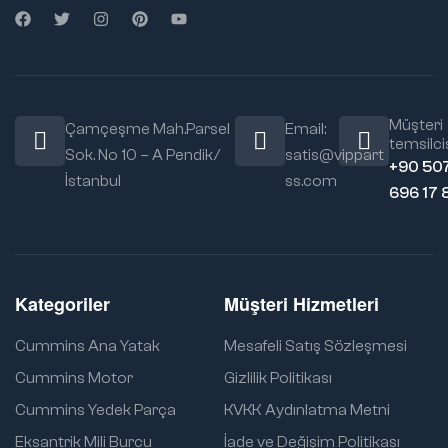
Müşteri
Çamçeşme Mah.Parsel
Email:
temsilcis
Sok. No 10 – A Pendik/
satis@vippart
+90 50
İstanbul
ss.com
696 17 
Kategoriler
Müşteri Hizmetleri
Cummins Ana Yatak
Mesafeli Satış Sözleşmesi
Cummins Motor
Gizlilik Politikası
Cummins Yedek Parça
KVKK Aydınlatma Metni
Eksantrik Mili Burcu
İade ve Değişim Politikası