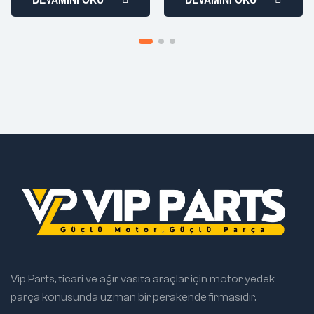
Vip Parts, ticari ve ağır vasıta araçlar için motor yedek
parça konusunda uzman bir perakende firmasıdır.