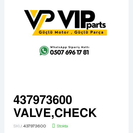
437973600
VALVE,CHECK
SKU:
437973600
Stokta