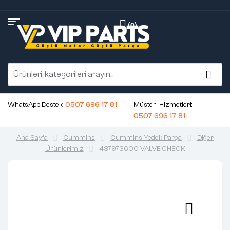
(0)
WhatsApp Destek:
0507 696 17 81
Müşteri Hizmetleri:
0507 696 17 81
Ana Sayfa
Cummins
Cummins Yedek Parça
Diğer
Ürünlerimiz
437973600 VALVE,CHECK