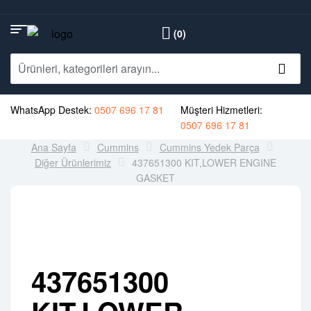
(0)
WhatsApp Destek:
0507 696 17 81
Müşteri Hizmetleri:
0507 696 17 81
Ana Sayfa
Cummins
Cummins Yedek Parça
Diğer Ürünlerimiz
437651300 KIT,LOWER ENGINE
GASKET
437651300