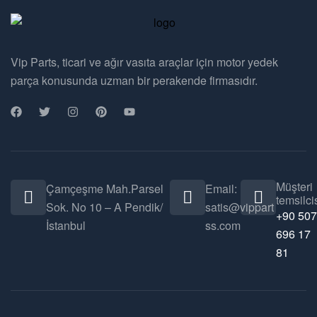
Vip Parts, ticari ve ağır vasıta araçlar için motor yedek
parça konusunda uzman bir perakende firmasıdır.
Müşteri
Çamçeşme Mah.Parsel
Email:
temsilcis
Sok. No 10 – A Pendik/
satis@vippart
+90 507
İstanbul
ss.com
696 17
81