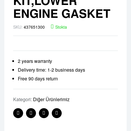
KIT,LOWER
ENGINE GASKET
SKU:
437651300
Stokta
2 years warranty
Delivery time: 1-2 business days
Free 90 days return
Kategori:
Diğer Ürünlerimiz
Facebook
Twitter
Linkedin
Pinterest