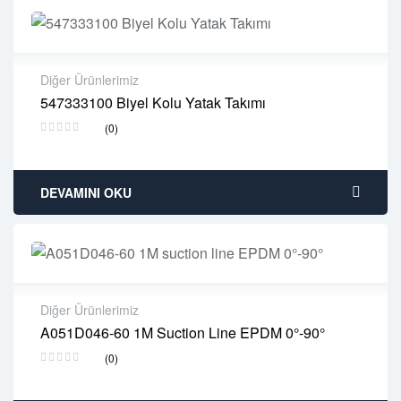
Diğer Ürünlerimiz
547333100 Biyel Kolu Yatak Takımı
2 years warranty
(0)
Delivery time: 1-2 business days
Free 90 days return
DEVAMINI OKU
Diğer Ürünlerimiz
A051D046-60 1M Suction Line EPDM 0°-90°
2 years warranty
(0)
Delivery time: 1-2 business days
Free 90 days return