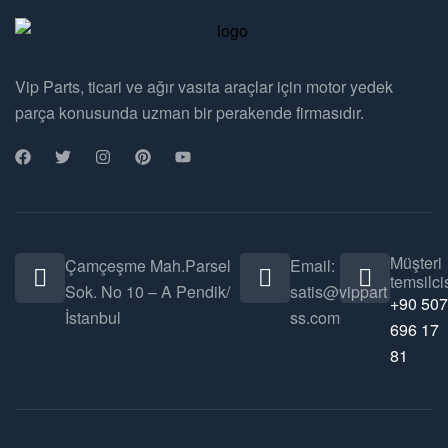
Vip Parts, ticari ve ağır vasıta araçlar için motor yedek
parça konusunda uzman bir perakende firmasıdır.
Müşteri
Çamçeşme Mah.Parsel
Email:
temsilcis
Sok. No 10 – A Pendik/
satis@vippart
+90 507
İstanbul
ss.com
696 17
81