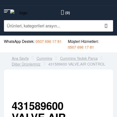
(0)
WhatsApp Destek:
0507 696 17 81
Müşteri Hizmetleri:
0507 696 17 81
Ana Sayfa
Cummins
Cummins Yedek Parça
Diğer Ürünlerimiz
431589600 VALVE,AIR CONTROL
431589600
VALVE,AIR