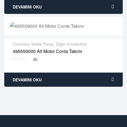
DEVAMINI OKU
Cummins Yedek Parça
,
Diğer Ürünlerimiz
495559000 Alt Motor Conta Takımı
2 years warranty
(0)
Delivery time: 1-2 business days
Free 90 days return
DEVAMINI OKU