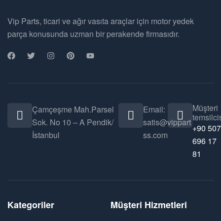
Vip Parts, ticari ve ağır vasıta araçlar için motor yedek
parça konusunda uzman bir perakende firmasıdır.
Müşteri
Çamçeşme Mah.Parsel
Email:
temsilcis
Sok. No 10 – A Pendik/
satis@vippart
+90 507
İstanbul
ss.com
696 17
81
Kategoriler
Müşteri Hizmetleri