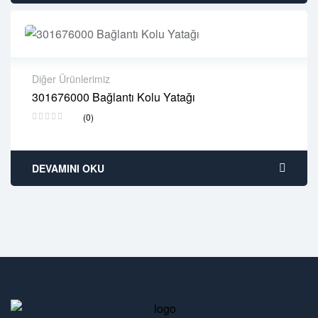
Diğer Ürünlerimiz
301676000 Bağlantı Kolu Yatağı
2 years warranty
(0)
Delivery time: 1-2 business days
Free 90 days return
DEVAMINI OKU