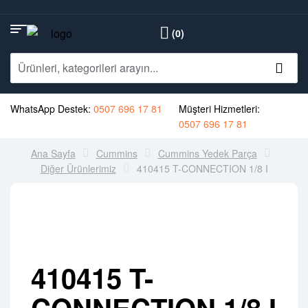
(0)
WhatsApp Destek:
0507 696 17 81
Müşteri Hizmetleri:
0507 696 17 81
Ana Sayfa
Cummins
Cummins Yedek Parça
Diğer Ürünlerimiz
410415 T-CONNECTION 1/8 I
410415 T-
CONNECTION 1/8 I