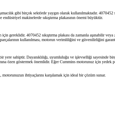
ımacılık gibi birçok sektörde yaygın olarak kullanılmaktadır. 4070452 sık
a ve endüstriyel makinelerde sıkıştırma plakasının önemi büyüktür.
için gereklidir. 4070452 sıkıştırma plakası da zamanla aşınabilir veya 
çalarının kullanılması, motorun verimliliğini ve güvenilirliğini garant
ir yere sahiptir. Dayanıklılığı, uyumluluğu ve işlevselliği sayesinde b
ına özen göstermek önemlidir. Eğer Cummins motorunuz için yedek parça
motorunuzun ihtiyaçlarını karşılamak için ideal bir çözüm sunar.