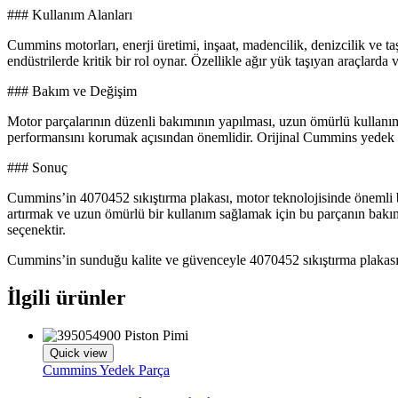
### Kullanım Alanları
Cummins motorları, enerji üretimi, inşaat, madencilik, denizcilik ve taş
endüstrilerde kritik bir rol oynar. Özellikle ağır yük taşıyan araçlard
### Bakım ve Değişim
Motor parçalarının düzenli bakımının yapılması, uzun ömürlü kullanım 
performansını korumak açısından önemlidir. Orijinal Cummins yedek par
### Sonuç
Cummins’in 4070452 sıkıştırma plakası, motor teknolojisinde önemli b
artırmak ve uzun ömürlü bir kullanım sağlamak için bu parçanın bakım
seçenektir.
Cummins’in sunduğu kalite ve güvenceyle 4070452 sıkıştırma plakası, 
İlgili ürünler
Quick view
Cummins Yedek Parça