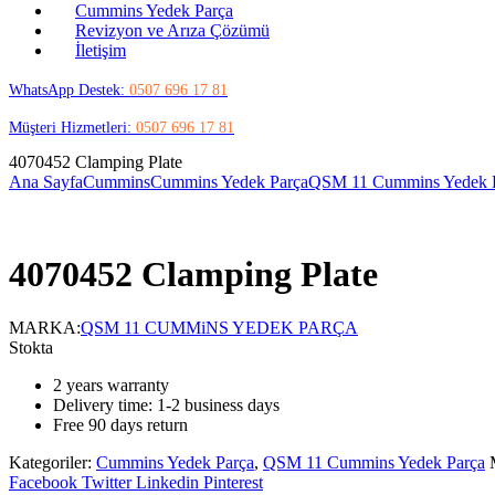
Cummins Yedek Parça
Revizyon ve Arıza Çözümü
İletişim
WhatsApp Destek:
0507 696 17 81
Müşteri Hizmetleri:
0507 696 17 81
4070452 Clamping Plate
Ana Sayfa
Cummins
Cummins Yedek Parça
QSM 11 Cummins Yedek 
4070452 Clamping Plate
MARKA:
QSM 11 CUMMiNS YEDEK PARÇA
Stokta
2 years warranty
Delivery time: 1-2 business days
Free 90 days return
Kategoriler:
Cummins Yedek Parça
,
QSM 11 Cummins Yedek Parça
Share:
Facebook
Twitter
Linkedin
Pinterest