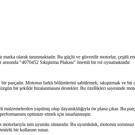
 marka olarak tanınmaktadır. Bu güçlü ve güvenilir motorlar, çeşitli en
ar arasında “4070452 Sıkıştırma Plakası” önemli bir rol oynamaktadır.
 bir parçadır. Motorun farklı bölümlerini sabitlemek, sıkıştırmak ve bir
n düzgün bir şekilde hizalanmasını destekler. Bu özellikleri sayesinde mot
i malzemelerden yapılmış olup dayanıklılığıyla ön plana çıkar. Bu parça,
performansını optimize etmek için tasarlanmıştır.
s motorlarıyla tam uyumlu olmasıdır. Bu uyumluluk, motorun sorunsuz ç
 ömürlü bir kullanım sunar.