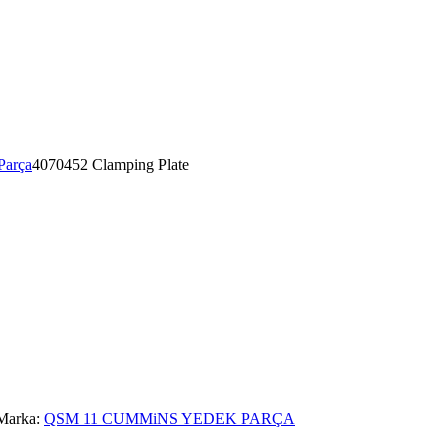
Parça
4070452 Clamping Plate
Marka:
QSM 11 CUMMiNS YEDEK PARÇA