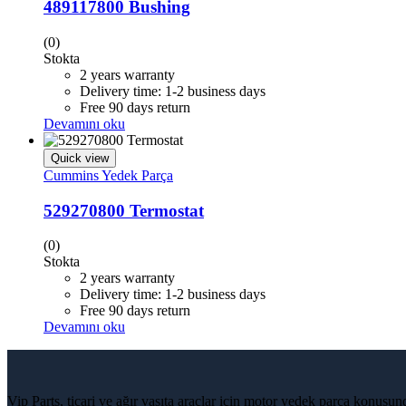
489117800 Bushing
(0)
Stokta
2 years warranty
Delivery time: 1-2 business days
Free 90 days return
Devamını oku
Quick view
Cummins Yedek Parça
529270800 Termostat
(0)
Stokta
2 years warranty
Delivery time: 1-2 business days
Free 90 days return
Devamını oku
Vip Parts, ticari ve ağır vasıta araçlar için motor yedek parça konusu