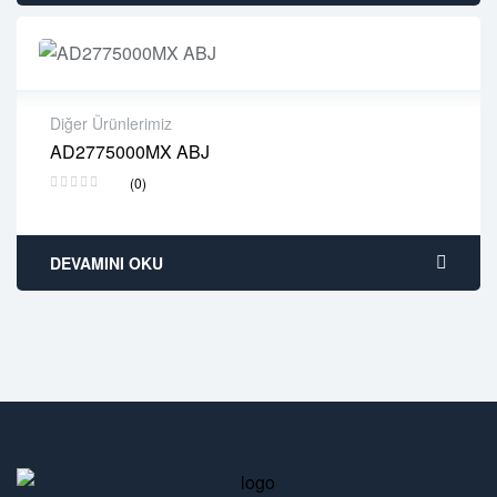
Diğer Ürünlerimiz
AD2775000MX ABJ
2 years warranty
(0)
Delivery time: 1-2 business days
Free 90 days return
DEVAMINI OKU