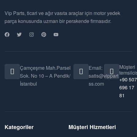
Vip Parts, ticari ve ağır vasıta araçlar için motor yedek
parça konusunda uzman bir perakende firmasıdır.
Müşteri
Çamçeşme Mah.Parsel
Email:
temsilcis
Sok. No 10 – A Pendik/
satis@vippart
+90 507
İstanbul
ss.com
696 17
81
Kategoriler
Müşteri Hizmetleri