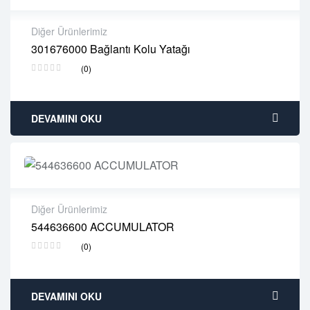
Diğer Ürünlerimiz
301676000 Bağlantı Kolu Yatağı
2 years warranty
(0)
Delivery time: 1-2 business days
Free 90 days return
DEVAMINI OKU
Diğer Ürünlerimiz
544636600 ACCUMULATOR
2 years warranty
(0)
Delivery time: 1-2 business days
Free 90 days return
DEVAMINI OKU