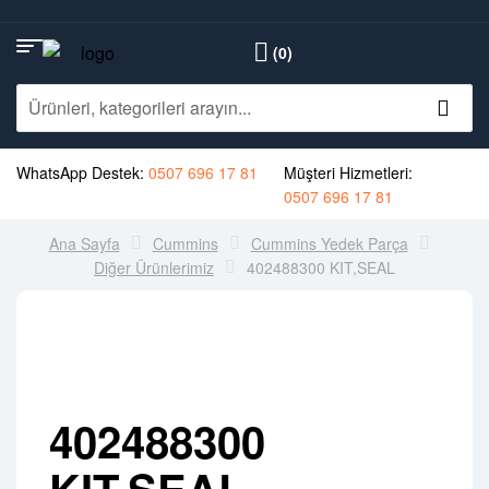
(0)
WhatsApp Destek:
0507 696 17 81
Müşteri Hizmetleri:
0507 696 17 81
Ana Sayfa
Cummins
Cummins Yedek Parça
Diğer Ürünlerimiz
402488300 KIT,SEAL
402488300
KIT,SEAL