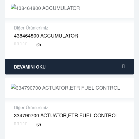
Diğer Ürünlerimiz
438464800 ACCUMULATOR
2 years warranty
(0)
Delivery time: 1-2 business days
Free 90 days return
DEVAMINI OKU
Diğer Ürünlerimiz
334790700 ACTUATOR,ETR FUEL CONTROL
2 years warranty
(0)
Delivery time: 1-2 business days
Free 90 days return