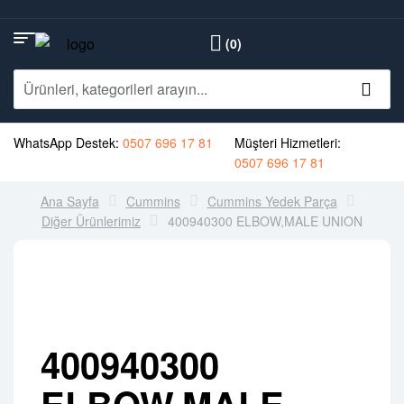
(0)
WhatsApp Destek:
0507 696 17 81
Müşteri Hizmetleri:
0507 696 17 81
Ana Sayfa
Cummins
Cummins Yedek Parça
Diğer Ürünlerimiz
400940300 ELBOW,MALE UNION
400940300
ELBOW,MALE