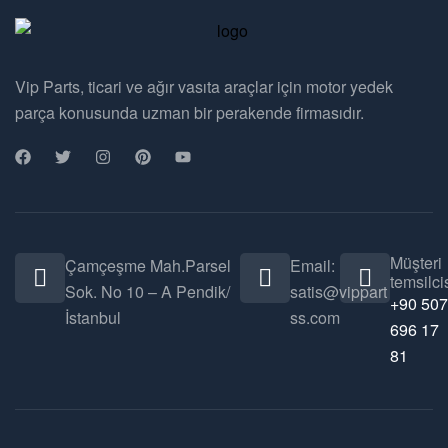
Vip Parts, ticari ve ağır vasıta araçlar için motor yedek
parça konusunda uzman bir perakende firmasıdır.
Müşteri
Çamçeşme Mah.Parsel
Email:
temsilcis
Sok. No 10 – A Pendik/
satis@vippart
+90 507
İstanbul
ss.com
696 17
81