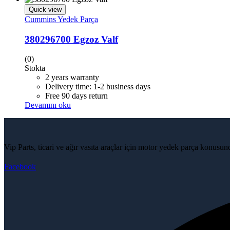
Quick view
Cummins Yedek Parça
380296700 Egzoz Valf
(0)
Stokta
2 years warranty
Delivery time: 1-2 business days
Free 90 days return
Devamını oku
Vip Parts, ticari ve ağır vasıta araçlar için motor yedek parça konusu
Facebook