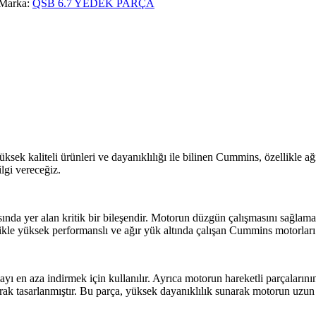
Marka:
QSB 6.7 YEDEK PARÇA
ek kaliteli ürünleri ve dayanıklılığı ile bilinen Cummins, özellikle ağır
gi vereceğiz.
da yer alan kritik bir bileşendir. Motorun düzgün çalışmasını sağlamak
le yüksek performanslı ve ağır yük altında çalışan Cummins motorları iç
yı en aza indirmek için kullanılır. Ayrıca motorun hareketli parçaların
rak tasarlanmıştır. Bu parça, yüksek dayanıklılık sunarak motorun uzun