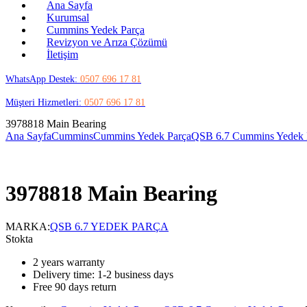
Ana Sayfa
Kurumsal
Cummins Yedek Parça
Revizyon ve Arıza Çözümü
İletişim
WhatsApp Destek:
0507 696 17 81
Müşteri Hizmetleri:
0507 696 17 81
3978818 Main Bearing
Ana Sayfa
Cummins
Cummins Yedek Parça
QSB 6.7 Cummins Yedek 
3978818 Main Bearing
MARKA:
QSB 6.7 YEDEK PARÇA
Stokta
2 years warranty
Delivery time: 1-2 business days
Free 90 days return