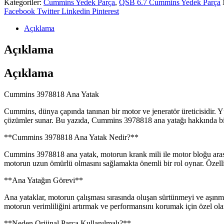
Kategoriler:
Cummins Yedek Parça
,
QSB 6.7 Cummins Yedek Parça
Share:
Facebook
Twitter
Linkedin
Pinterest
Açıklama
Açıklama
Açıklama
Cummins 3978818 Ana Yatak
Cummins, dünya çapında tanınan bir motor ve jeneratör üreticisidir. Yüks
çözümler sunar. Bu yazıda, Cummins 3978818 ana yatağı hakkında bil
**Cummins 3978818 Ana Yatak Nedir?**
Cummins 3978818 ana yatak, motorun krank mili ile motor bloğu arasın
motorun uzun ömürlü olmasını sağlamakta önemli bir rol oynar. Özellik
**Ana Yatağın Görevi**
Ana yataklar, motorun çalışması sırasında oluşan sürtünmeyi ve aşınma
motorun verimliliğini artırmak ve performansını korumak için özel ola
**Neden Orijinal Parça Kullanılmalı?**