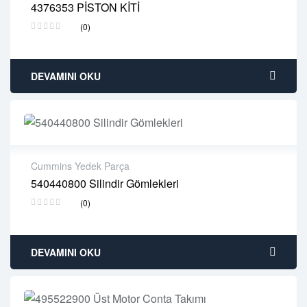
4376353 PİSTON KİTİ
2 years warranty
(0)
Delivery time: 1-2 business days
Free 90 days return
DEVAMINI OKU
Cummins Yedek Parça
540440800 Silindir Gömlekleri
2 years warranty
(0)
Delivery time: 1-2 business days
Free 90 days return
DEVAMINI OKU