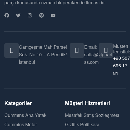
parça konusunda uzman bir perakende firmasıdır.
Müşteri
Çamçeşme Mah.Parsel
Email:
temsilcis
Sok. No 10 – A Pendik/
satis@vippart
+90 507
İstanbul
ss.com
696 17
81
Kategoriler
Müşteri Hizmetleri
Cummins Ana Yatak
Mesafeli Satış Sözleşmesi
Cummins Motor
Gizlilik Politikası