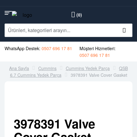
(0)
WhatsApp Destek:
0507 696 17 81
Müşteri Hizmetleri:
0507 696 17 81
Ana Sayfa
Cummins
Cummins Yedek Parça
QSB
6.7 Cummins Yedek Parça
3978391 Valve Cover Gasket
3978391 Valve
Cover Gasket