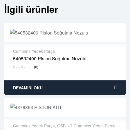
İlgili ürünler
Cummins Yedek Parça
540532400 Piston Soğutma Nozulu
2 years warranty
(0)
Delivery time: 1-2 business days
Free 90 days return
DEVAMINI OKU
Cummins Yedek Parça
,
QSB 6.7 Cummins Yedek Parça