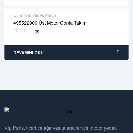
Cummins Yedek Parça
495522900 Üst Motor Conta Takımı
2 years warranty
(0)
Delivery time: 1-2 business days
Free 90 days return
DEVAMINI OKU
Vip Parts, ticari ve ağır vasıta araçlar için motor yedek