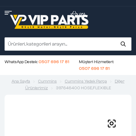
(0)
WhatsApp Destek:
0507 696 17 81
Müşteri Hizmetleri:
0507 696 17 81
Ana Sayfa
Cummins
Cummins Yedek Parça
Diğer
Ürünlerimiz
397646400 HOSE,FLEXIBLE