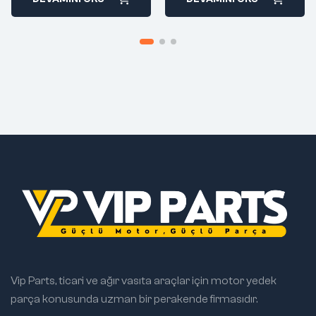
Vip Parts, ticari ve ağır vasıta araçlar için motor yedek
parça konusunda uzman bir perakende firmasıdır.