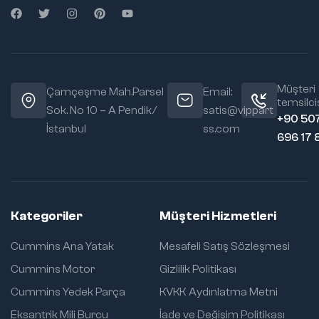
Müşteri
Çamçeşme Mah.Parsel
Email:
temsilcis
Sok. No 10 – A Pendik/
satis@vippart
+90 50
İstanbul
ss.com
696 17 
Kategoriler
Müşteri Hizmetleri
Cummins Ana Yatak
Mesafeli Satış Sözleşmesi
Cummins Motor
Gizlilik Politikası
Cummins Yedek Parça
KVKK Aydınlatma Metni
Eksantrik Mili Burcu
İade ve Değişim Politikası