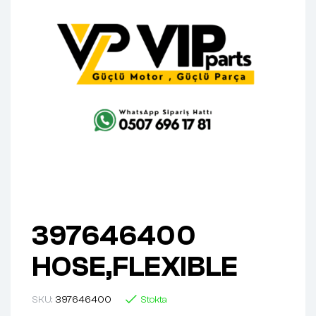
397646400
HOSE,FLEXIBLE
SKU:
397646400
Stokta