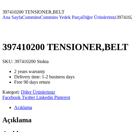
397410200 TENSIONER,BELT
Ana Sayfa
Cummins
Cummins Yedek Parça
Diğer Ürünlerimiz
397410
397410200 TENSIONER,BELT
SKU:
397410200
Stokta
2 years warranty
Delivery time: 1-2 business days
Free 90 days return
Kategori:
Diğer Ürünlerimiz
Facebook
Twitter
Linkedin
Pinterest
Açıklama
Açıklama