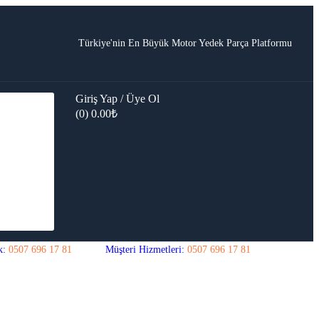
Türkiye'nin En Büyük Motor Yedek Parça Platformu
Giriş Yap / Üye Ol
(0)
0.00
₺
k:
0507 696 17 81
Müşteri Hizmetleri:
0507 696 17 81