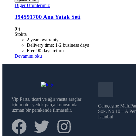
Diğer Ürünlerimiz
394591700 Ana Yatak Seti
(0)
Stokta
2 years warranty
Delivery time: 1-2 business days
Free 90 days return
Devamını oku
Vip Parts, ticari ve ağır vasıta araçlar
için motor yedek parça konusunda
Çamçeşme Mah.Par
uzman bir perakende firmasıdır.
Sok. No 10 – A Pen
İstanbul