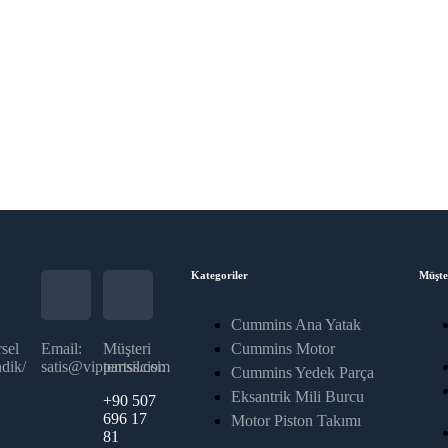
Kategoriler
Müşte
Cummins Ana Yatak
sel
Email:
Müşteri
Cummins Motor
dik/
satis@vippartss.com
temsilcisi:
Cummins Yedek Parça
Eksantrik Mili Burcu
+90 507
696 17
Motor Piston Takımı
81