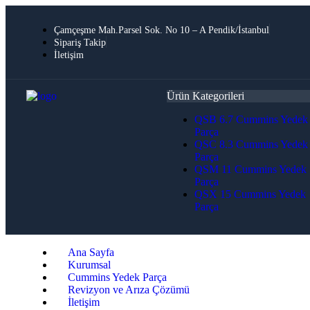
Çamçeşme Mah.Parsel Sok. No 10 – A Pendik/İstanbul
Sipariş Takip
İletişim
Ürün Kategorileri
QSB 6.7 Cummins Yedek
Parça
QSC 8.3 Cummins Yedek
Parça
QSM 11 Cummins Yedek
Parça
QSX 15 Cummins Yedek
Parça
Ana Sayfa
Kurumsal
Cummins Yedek Parça
Revizyon ve Arıza Çözümü
İletişim