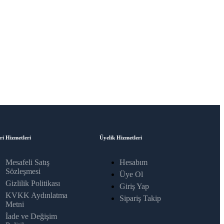
ri Hizmetleri
Üyelik Hizmetleri
Mesafeli Satış
Hesabım
Sözleşmesi
Üye Ol
Gizlilik Politikası
Giriş Yap
KVKK Aydınlatma
Sipariş Takip
Metni
İade ve Değişim