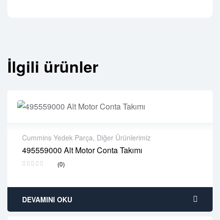
İlgili ürünler
Cummins Yedek Parça
,
Diğer Ürünlerimiz
495559000 Alt Motor Conta Takımı
2 years warranty
(0)
Delivery time: 1-2 business days
Free 90 days return
DEVAMINI OKU