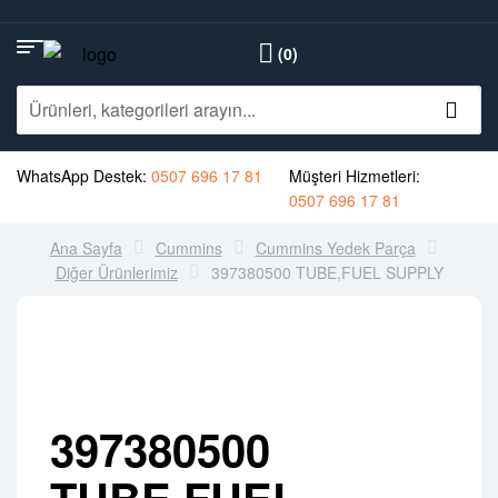
(0)
WhatsApp Destek:
0507 696 17 81
Müşteri Hizmetleri:
0507 696 17 81
Ana Sayfa
Cummins
Cummins Yedek Parça
Diğer Ürünlerimiz
397380500 TUBE,FUEL SUPPLY
397380500
TUBE,FUEL