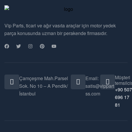
Vip Parts, ticari ve ağır vasıta araçlar için motor yedek
parça konusunda uzman bir perakende firmasıdır.
Müşteri
Çamçeşme Mah.Parsel
Email:
temsilcis
Sok. No 10 – A Pendik/
satis@vippart
+90 507
İstanbul
ss.com
696 17
81