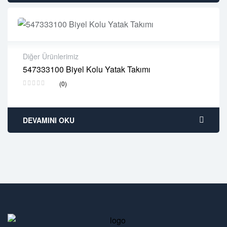
Diğer Ürünlerimiz
547333100 Biyel Kolu Yatak Takımı
2 years warranty
(0)
Delivery time: 1-2 business days
Free 90 days return
DEVAMINI OKU