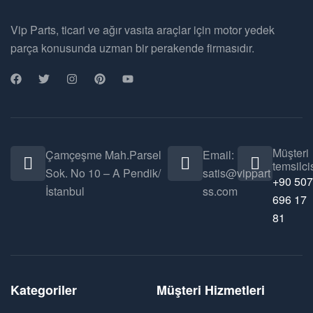
Vip Parts, ticari ve ağır vasıta araçlar için motor yedek
parça konusunda uzman bir perakende firmasıdır.
Müşteri
Çamçeşme Mah.Parsel
Email:
temsilcis
Sok. No 10 – A Pendik/
satis@vippart
+90 507
İstanbul
ss.com
696 17
81
Kategoriler
Müşteri Hizmetleri