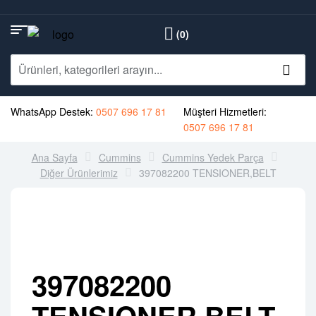
(0)
WhatsApp Destek:
0507 696 17 81
Müşteri Hizmetleri:
0507 696 17 81
Ana Sayfa
Cummins
Cummins Yedek Parça
Diğer Ürünlerimiz
397082200 TENSIONER,BELT
397082200
TENSIONER,BELT