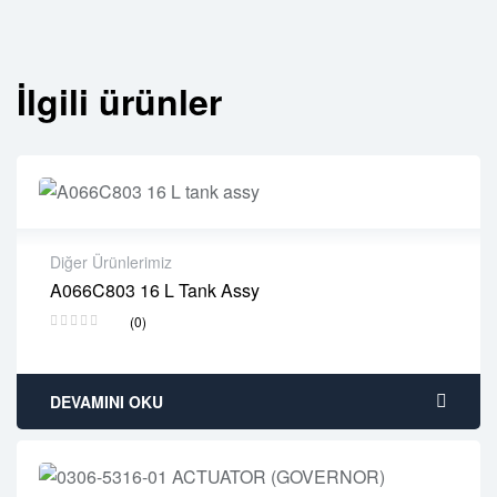
İlgili ürünler
Diğer Ürünlerimiz
A066C803 16 L Tank Assy
2 years warranty
(0)
Delivery time: 1-2 business days
Free 90 days return
DEVAMINI OKU