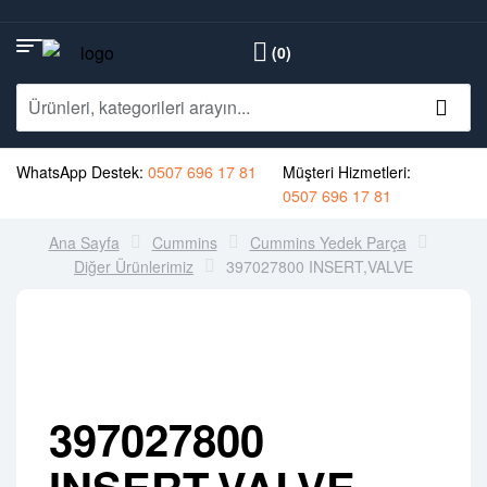
(0)
WhatsApp Destek:
0507 696 17 81
Müşteri Hizmetleri:
0507 696 17 81
Ana Sayfa
Cummins
Cummins Yedek Parça
Diğer Ürünlerimiz
397027800 INSERT,VALVE
397027800
INSERT,VALVE