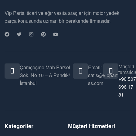
Vip Parts, ticari ve ağır vasıta araçlar için motor yedek
parça konusunda uzman bir perakende firmasıdır.
Müşteri
Çamçeşme Mah.Parsel
Email:
temsilcis
Sok. No 10 – A Pendik/
satis@vippart
+90 507
İstanbul
ss.com
696 17
81
Kategoriler
Müşteri Hizmetleri