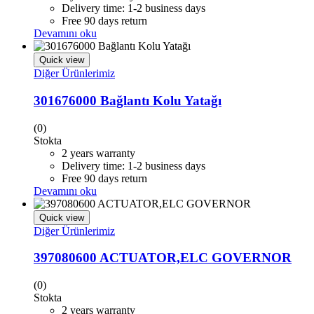
Delivery time: 1-2 business days
Free 90 days return
Devamını oku
Quick view
Diğer Ürünlerimiz
301676000 Bağlantı Kolu Yatağı
(0)
Stokta
2 years warranty
Delivery time: 1-2 business days
Free 90 days return
Devamını oku
Quick view
Diğer Ürünlerimiz
397080600 ACTUATOR,ELC GOVERNOR
(0)
Stokta
2 years warranty