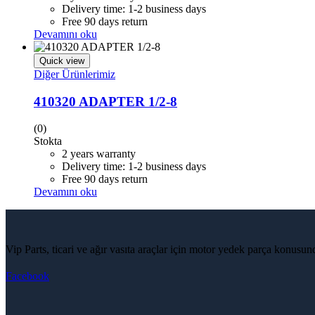
Delivery time: 1-2 business days
Free 90 days return
Devamını oku
Quick view
Diğer Ürünlerimiz
410320 ADAPTER 1/2-8
(0)
Stokta
2 years warranty
Delivery time: 1-2 business days
Free 90 days return
Devamını oku
Vip Parts, ticari ve ağır vasıta araçlar için motor yedek parça konusu
Facebook