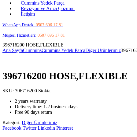
Cummins Yedek Parça
Revizyon ve Arıza Çözümü
İletişim
WhatsApp Destek:
0507 696 17 81
Müşteri Hizmetleri:
0507 696 17 81
396716200 HOSE,FLEXIBLE
Ana Sayfa
Cummins
Cummins Yedek Parça
Diğer Ürünlerimiz
396716
396716200 HOSE,FLEXIBLE
SKU:
396716200
Stokta
2 years warranty
Delivery time: 1-2 business days
Free 90 days return
Kategori:
Diğer Ürünlerimiz
Share:
Facebook
Twitter
Linkedin
Pinterest