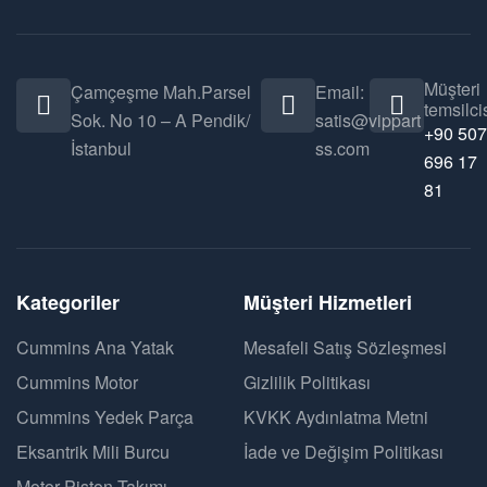
Müşteri
Çamçeşme Mah.Parsel
Email:
temsilcis
Sok. No 10 – A Pendik/
satis@vippart
+90 507
İstanbul
ss.com
696 17
81
Kategoriler
Müşteri Hizmetleri
Cummins Ana Yatak
Mesafeli Satış Sözleşmesi
Cummins Motor
Gizlilik Politikası
Cummins Yedek Parça
KVKK Aydınlatma Metni
Eksantrik Mili Burcu
İade ve Değişim Politikası
Motor Piston Takımı