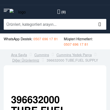
(0)
WhatsApp Destek:
0507 696 17 81
Müşteri Hizmetleri:
0507 696 17 81
Ana Sayfa
Cummins
Cummins Yedek Parça
Diğer Ürünlerimiz
396632000 TUBE,FUEL SUPPLY
396632000
TUBE,FUEL