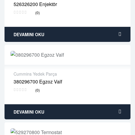
526326200 Enjektör
2 years warranty
(0)
Delivery time: 1-2 business days
Free 90 days return
DEVAMINI OKU
Cummins Yedek Parça
380296700 Egzoz Valf
2 years warranty
(0)
Delivery time: 1-2 business days
Free 90 days return
DEVAMINI OKU