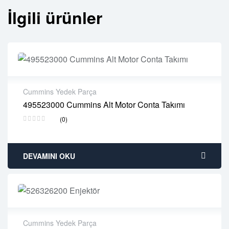
İlgili ürünler
Cummins Yedek Parça
495523000 Cummins Alt Motor Conta Takımı
2 years warranty
(0)
Delivery time: 1-2 business days
Free 90 days return
DEVAMINI OKU
Cummins Yedek Parça