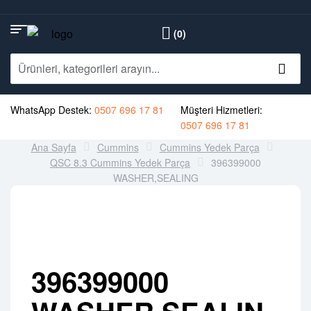
(0)
WhatsApp Destek:
0507 696 17 81
Müşteri Hizmetleri:
0507 696 17 81
Ana Sayfa
Cummins
Cummins Yedek Parça
QSC 8.3 Cummins Yedek Parça
396399000
WASHER,SEALING
396399000