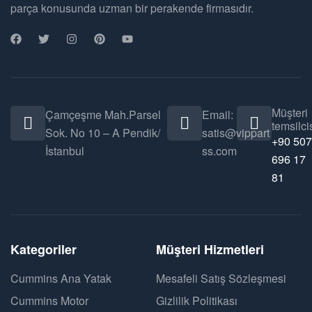
parça konusunda uzman bir perakende firmasıdır.
Müşteri
Çamçeşme Mah.Parsel
Email:
temsilcis
Sok. No 10 – A Pendik/
satis@vippart
+90 507
İstanbul
ss.com
696 17
81
Kategoriler
Müşteri Hizmetleri
Cummins Ana Yatak
Mesafeli Satış Sözleşmesi
Cummins Motor
Gizlilik Politikası