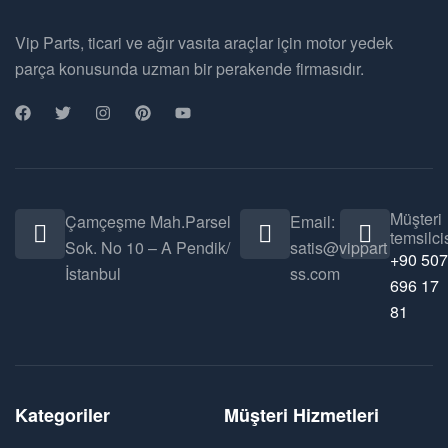
Vip Parts, ticari ve ağır vasıta araçlar için motor yedek
parça konusunda uzman bir perakende firmasıdır.
Müşteri
Çamçeşme Mah.Parsel
Email:
temsilcis
Sok. No 10 – A Pendik/
satis@vippart
+90 507
İstanbul
ss.com
696 17
81
Kategoriler
Müşteri Hizmetleri