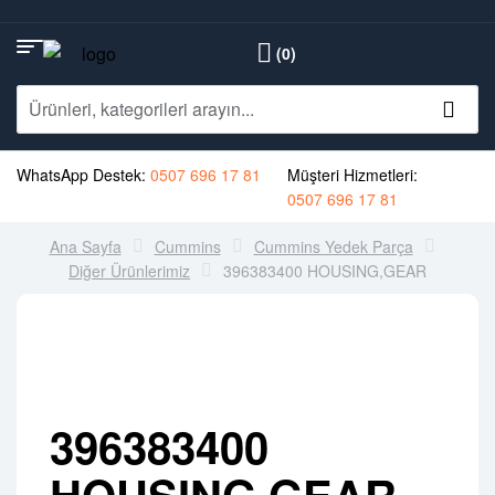
(0)
WhatsApp Destek:
0507 696 17 81
Müşteri Hizmetleri:
0507 696 17 81
Ana Sayfa
Cummins
Cummins Yedek Parça
Diğer Ürünlerimiz
396383400 HOUSING,GEAR
396383400
HOUSING,GEAR