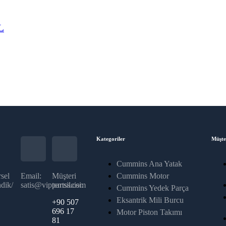
L
Kategoriler
Müşte
Cummins Ana Yatak
sel
Email:
Müşteri
Cummins Motor
dik/
satis@vippartss.com
temsilcisi:
Cummins Yedek Parça
Eksantrik Mili Burcu
+90 507
696 17
Motor Piston Takımı
81