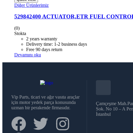
Diğer Ürünlerimiz
529842400 ACTUATOR,ETR FUEL CONTRO
(0)
Stokta
2 years warranty
Delivery time: 1-2 business days
Free 90 days return
Devamını oku
Vip Parts, ticari ve ağır vasıta araçlar
için motor yedek parça konusunda
Çamçeşme Mah.Par
uzman bir perakende firmasıdır.
Sok. No 10 – A Pen
İstanbul