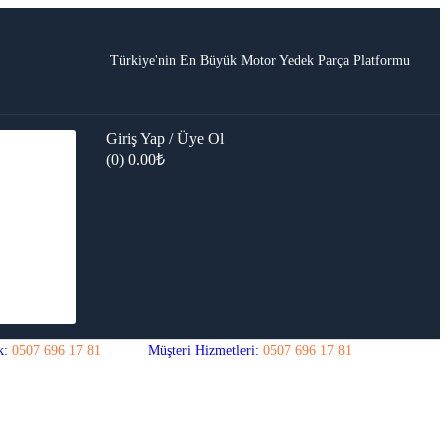
Türkiye'nin En Büyük Motor Yedek Parça Platformu
Giriş Yap / Üye Ol
(0)
0.00
₺
k:
0507 696 17 81
Müşteri Hizmetleri:
0507 696 17 81