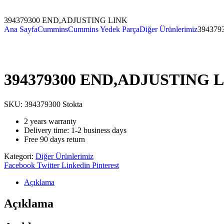
394379300 END,ADJUSTING LINK
Ana Sayfa
Cummins
Cummins Yedek Parça
Diğer Ürünlerimiz
394379
394379300 END,ADJUSTING 
SKU:
394379300
Stokta
2 years warranty
Delivery time: 1-2 business days
Free 90 days return
Kategori:
Diğer Ürünlerimiz
Facebook
Twitter
Linkedin
Pinterest
Açıklama
Açıklama