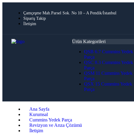
Çamçeşme Mah.Parsel Sok. No 10 – A Pendik/İstanbul
Sipariş Takip
İletişim
Ürün Kategorileri
QSB 6.7 Cummins Yedek
Parça
QSC 8.3 Cummins Yedek
Parça
QSM 11 Cummins Yedek
Parça
QSX 15 Cummins Yedek
Parça
Ana Sayfa
Kurumsal
Cummins Yedek Parça
Revizyon ve Arıza Çözümü
İletişim